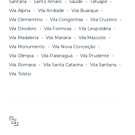
Santana
Santo Amaro
Saúde
Tatuapé
Vila Alpina
Vila Andrade
Vila Buarque
Vila Clementino
Vila Congonhas
Vila Cruzeiro
Vila Deodoro
Vila Formosa
Vila Leopoldina
Vila Madalena
Vila Mariana
Vila Mascote
Vila Monumento
Vila Nova Conceição
Vila Olímpia
Vila Paranaguá
Vila Prudente
Vila Romana
Vila Santa Catarina
Vila Santana
Vila Tolstoi