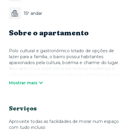
15º andar
Sobre o apartamento
Polo cultural e gastronômico lotado de opções de
lazer para a família, o bairro possui habitantes
apaixonados pela cultura, boêmia e charme do lugar.
Nos apês Yuca você encontra móveis modernos e
sofisticados, cozinha equipada com utensílios, louças,
panelas, talheres e todos os eletrodomésticos, além
Mostrar mais
de Smart TV e Wi-Fi. Quando quiser relaxar, a Yuca
oferece colchões, roupa de cama e toalhas de alta
qualidade. Nós cuidamos de tudo para que você possa
desfrutar sua estadia e se sentir em casa.
Serviços
Aproveite todas as facilidades de morar num espaço
com tudo incluso