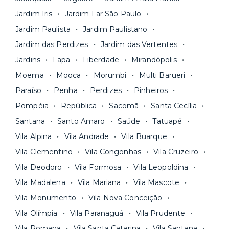
documentação pelo site da Yuca e assina o
nossa equipe via app.
Jardim Iris
Jardim Lar São Paulo
contrato na tela do seu computador ou celular.
Seja uma mala ou um caminhão de mudança: é
Simples, seguro e sem burocracia!
Jardim Paulista
Jardim Paulistano
só levar as suas coisas e começar a morar.
Jardim das Perdizes
Jardim das Vertentes
Jardins
Lapa
Liberdade
Mirandópolis
Moema
Mooca
Morumbi
Multi Barueri
Paraíso
Penha
Perdizes
Pinheiros
Pompéia
República
Sacomã
Santa Cecília
Santana
Santo Amaro
Saúde
Tatuapé
Vila Alpina
Vila Andrade
Vila Buarque
Vila Clementino
Vila Congonhas
Vila Cruzeiro
Vila Deodoro
Vila Formosa
Vila Leopoldina
Vila Madalena
Vila Mariana
Vila Mascote
Vila Monumento
Vila Nova Conceição
Vila Olímpia
Vila Paranaguá
Vila Prudente
Vila Romana
Vila Santa Catarina
Vila Santana