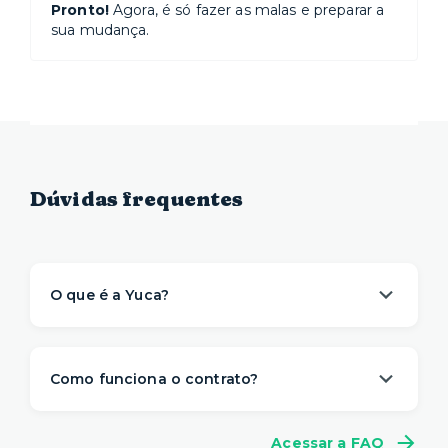
Pronto!
Agora, é só fazer as malas e preparar a
sua mudança.
Dúvidas frequentes
O que é a Yuca?
A Yuca é a solução de moradia
referência na
locação de apartamentos prontos para
Como funciona o contrato?
morar
. Nós descomplicamos o aluguel para
proporcionar um viver com mais
conveniência,
A gente sabe que a vida é imprevisível e pode
conforto e flexibilidade
– e isso começa antes
Acessar a FAQ