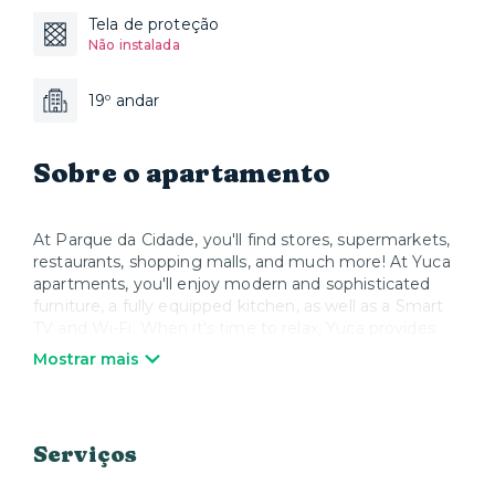
Tela de proteção
Não instalada
19º andar
Sobre o apartamento
At Parque da Cidade, you'll find stores, supermarkets,
restaurants, shopping malls, and much more! At Yuca
apartments, you'll enjoy modern and sophisticated
furniture, a fully equipped kitchen, as well as a Smart
TV and Wi-Fi. When it's time to relax, Yuca provides
high-quality mattresses, bed linens, and towels. We
Mostrar mais
take care of everything so you can enjoy your stay
and feel at home.
Serviços