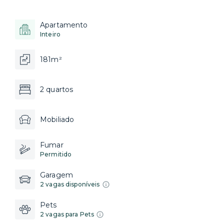
Apartamento
Inteiro
181m²
2 quartos
Mobiliado
Fumar
Permitido
Garagem
2 vagas disponíveis
Pets
2 vagas para Pets