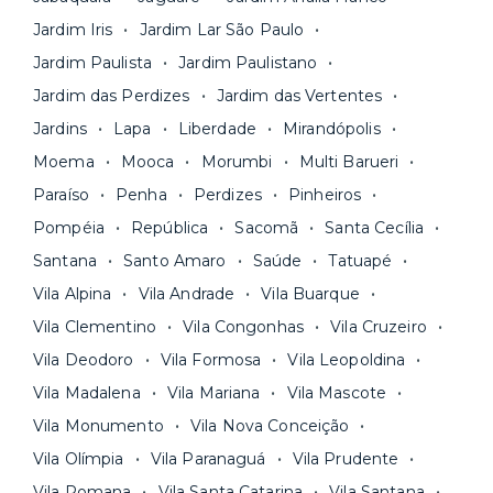
documentação pelo site da Yuca e assina o
nossa equipe via app.
Jardim Iris
Jardim Lar São Paulo
contrato na tela do seu computador ou celular.
Seja uma mala ou um caminhão de mudança: é
Simples, seguro e sem burocracia!
Jardim Paulista
Jardim Paulistano
só levar as suas coisas e começar a morar.
Jardim das Perdizes
Jardim das Vertentes
Jardins
Lapa
Liberdade
Mirandópolis
Moema
Mooca
Morumbi
Multi Barueri
Paraíso
Penha
Perdizes
Pinheiros
Pompéia
República
Sacomã
Santa Cecília
Santana
Santo Amaro
Saúde
Tatuapé
Vila Alpina
Vila Andrade
Vila Buarque
Vila Clementino
Vila Congonhas
Vila Cruzeiro
Vila Deodoro
Vila Formosa
Vila Leopoldina
Vila Madalena
Vila Mariana
Vila Mascote
Vila Monumento
Vila Nova Conceição
Vila Olímpia
Vila Paranaguá
Vila Prudente
Vila Romana
Vila Santa Catarina
Vila Santana