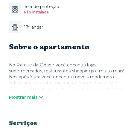
Tela de proteção
Não instalada
17º andar
Sobre o apartamento
No Parque da Cidade você encontra lojas,
supermercados, restaurantes shoppings e muito mais!
Nos apês Yuca você encontra móveis modernos e
sofisticados, cozinha equipada, além de Smart TV e
Wi-Fi. Quando quiser relaxar, a Yuca oferece colchões,
roupa de cama e toalhas de alta qualidade. Nós
Mostrar mais
cuidamos de tudo para que você possa desfrutar sua
estadia e se sentir em casa.
Serviços