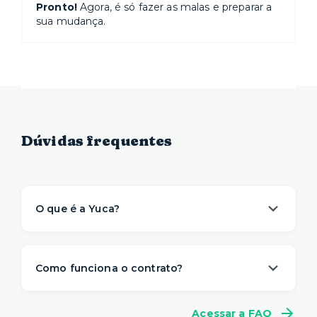
Pronto!
Agora, é só fazer as malas e preparar a
sua mudança.
Dúvidas frequentes
O que é a Yuca?
A Yuca é a solução de moradia
referência na
locação de apartamentos prontos para
Como funciona o contrato?
morar
. Nós descomplicamos o aluguel para
proporcionar um viver com mais
conveniência,
A gente sabe que a vida é imprevisível e pode
conforto e flexibilidade
– e isso começa antes
Acessar a FAQ