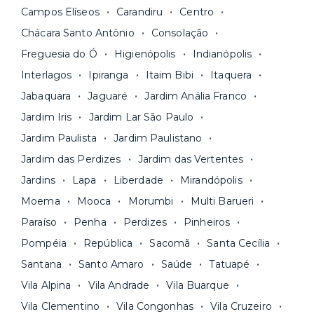
internet.
Campos Elíseos
Carandiru
Centro
pode comparar os valores e escolher o prazo
Os moradores ainda contam com a facilidade de
ideal para o seu momento de vida na página das
Chácara Santo Antônio
Consolação
pagar todas as contas do mês junto com o
unidades.
Freguesia do Ó
Higienópolis
Indianópolis
aluguel, em um boleto único. Quer ainda mais
A melhor parte é que todo o
processo de
Interlagos
Ipiranga
Itaim Bibi
Itaquera
praticidade? Escolha uma unidade com serviços
locação é 100% digital
: você envia sua
inclusos e solicite suporte e manutenção para a
Jabaquara
Jaguaré
Jardim Anália Franco
documentação pelo site da Yuca e assina o
nossa equipe via app.
Jardim Iris
Jardim Lar São Paulo
contrato na tela do seu computador ou celular.
Seja uma mala ou um caminhão de mudança: é
Simples, seguro e sem burocracia!
Jardim Paulista
Jardim Paulistano
só levar as suas coisas e começar a morar.
Jardim das Perdizes
Jardim das Vertentes
Jardins
Lapa
Liberdade
Mirandópolis
Moema
Mooca
Morumbi
Multi Barueri
Paraíso
Penha
Perdizes
Pinheiros
Pompéia
República
Sacomã
Santa Cecília
Santana
Santo Amaro
Saúde
Tatuapé
Vila Alpina
Vila Andrade
Vila Buarque
Vila Clementino
Vila Congonhas
Vila Cruzeiro