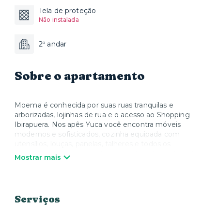
Tela de proteção
Não instalada
2º andar
Sobre o apartamento
Moema é conhecida por suas ruas tranquilas e
arborizadas, lojinhas de rua e o acesso ao Shopping
Ibirapuera. Nos apês Yuca você encontra móveis
modernos e sofisticados, cozinha equipada com
utensílios, louças, panelas, talheres e todos os
eletrodomésticos, além de Smart TV e Wi-Fi. Quando
Mostrar mais
quiser relaxar, a Yuca oferece colchões, roupa de cama
e toalhas de alta qualidade. Nós cuidamos de tudo
para que você possa desfrutar sua estadia e se sentir
em casa.
Serviços