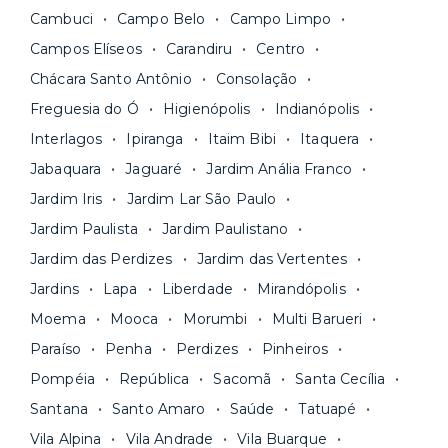
Fique de olho:
os preços costumam ser
água, gás, energia e, em alguns casos, até
Cambuci
Campo Belo
Campo Limpo
menores para períodos mais longos
. Você
internet.
Campos Elíseos
Carandiru
Centro
pode comparar os valores e escolher o prazo
Os moradores ainda contam com a facilidade de
ideal para o seu momento de vida na página das
Chácara Santo Antônio
Consolação
pagar todas as contas do mês junto com o
unidades.
Freguesia do Ó
Higienópolis
Indianópolis
aluguel, em um boleto único. Quer ainda mais
A melhor parte é que todo o
processo de
Interlagos
Ipiranga
Itaim Bibi
Itaquera
praticidade? Escolha uma unidade com serviços
locação é 100% digital
: você envia sua
inclusos e solicite suporte e manutenção para a
Jabaquara
Jaguaré
Jardim Anália Franco
documentação pelo site da Yuca e assina o
nossa equipe via app.
Jardim Iris
Jardim Lar São Paulo
contrato na tela do seu computador ou celular.
Seja uma mala ou um caminhão de mudança: é
Simples, seguro e sem burocracia!
Jardim Paulista
Jardim Paulistano
só levar as suas coisas e começar a morar.
Jardim das Perdizes
Jardim das Vertentes
Jardins
Lapa
Liberdade
Mirandópolis
Moema
Mooca
Morumbi
Multi Barueri
Paraíso
Penha
Perdizes
Pinheiros
Pompéia
República
Sacomã
Santa Cecília
Santana
Santo Amaro
Saúde
Tatuapé
Vila Alpina
Vila Andrade
Vila Buarque