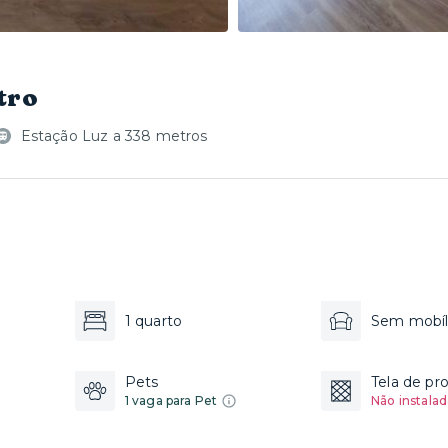
tro
Estação Luz a 338 metros
1 quarto
Sem mobíl
Pets
Tela de pr
1 vaga para Pet
Não instalad