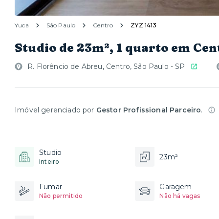
Yuca
São Paulo
Centro
ZYZ 1413
Studio de 23m², 1 quarto em Cen
R. Florêncio de Abreu, Centro, São Paulo - SP
Imóvel gerenciado por
Gestor Profissional Parceiro
.
Studio
23m²
Inteiro
Fumar
Garagem
Não permitido
Não há vagas