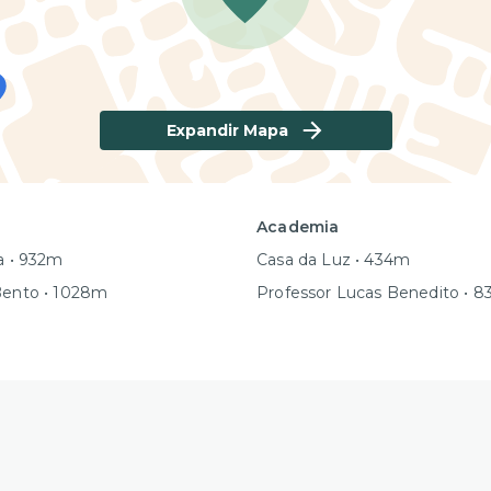
Expandir Mapa
Academia
ia • 932m
Casa da Luz • 434m
Bento • 1028m
Professor Lucas Benedito • 