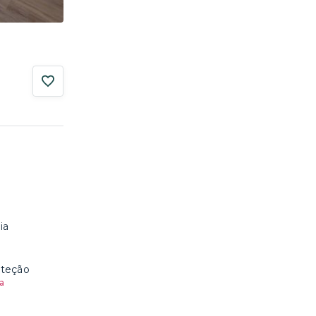
ia
oteção
a