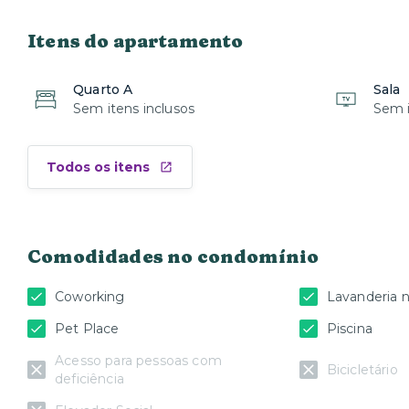
Itens do apartamento
Quarto A
Sala
Sem itens inclusos
Sem i
Todos os itens
Comodidades no condomínio
Coworking
Lavanderia 
Pet Place
Piscina
Acesso para pessoas com
Bicicletário
deficiência