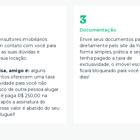
3
Documentação
nsultores imobiliários
Envie seus documentos par
m contato com você para
diretamente pelo site da Y
s as suas dúvidas e
forma simples, prática e se
 sua locação.
tenha pagado a taxa de
exclusividade, o imóvel esc
sa, amigo é:
alguns
ficará bloqueado para você
ntos oferecem uma taxa
dias!
ividade para você não
isco de outra pessoa alugar
cê paga R$ 250,00 na
 após a assinatura do
esse valor é abatido do seu
luguel!