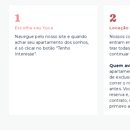
1
2
Escolha seu Yuca
Locação
Navegue pelo nosso site e quando
Nossos co
achar seu apartamento dos sonhos,
entram e
é só clicar no botão "Tenho
tirar toda
Interesse".
continuar
Quem avi
apartame
de exclus
correr o r
antes. Vo
reserva e,
contrato, 
primeiro a