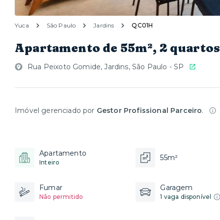
Yuca
São Paulo
Jardins
QC01H
Apartamento de 55m², 2 quartos
Rua Peixoto Gomide, Jardins, São Paulo - SP
Imóvel gerenciado por
Gestor Profissional Parceiro
.
Apartamento
55m²
Inteiro
Fumar
Garagem
Não permitido
1 vaga disponível