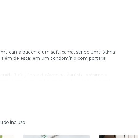
uma cama queen e um sofá-cama, sendo uma ótima
a, além de estar em um condomínio com portaria
nida 9 de julho e da Avenida Paulista, próximo a
al para quem quer conhecer mais da cidade enquanto
 (será oferecido 1 enxoval completo por estadia.
verá ser contratado a parte).
nicar a nossa equipe com antecedência (valores à
tudo incluso