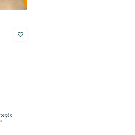
oteção
a