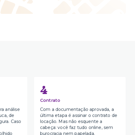
4
Contrato
a análise
Com a documentação aprovada, a
uca, de
última etapa é assinar o contrato de
gura. Caso
locação. Mas não esquente a
cabeça: você faz tudo online, sem
olhido
burocracia nem papelada.