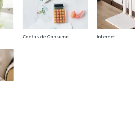
te. Logo ao entrar, temos um espaço em conceito
cluindo forno, fogão, exaustor, geladeira, máquina
ltro d’água, cafeteira elétrica e Nespresso, mas é
aço, dispomos de uma bancada com banquetas para
Contas de Consumo
Internet
 sofá-cama e TV Smart, além de um espaço com
condicionado quente e frio e oferecemos internet
 cama queen e um sofá-cama. Dispomos de um
 e seca.
dinho 24h e a vaga de garagem.
odas as informações necessárias para a estadia,
a localidade.
Zona Sul. Conta com inúmeras opções de atividades e