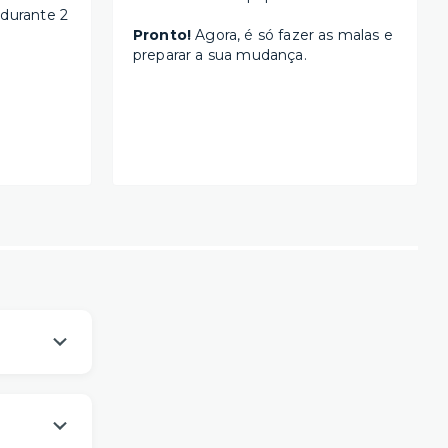
 durante 2
Pronto!
Agora, é só fazer as malas e
preparar a sua mudança.
os
um viver
es da sua