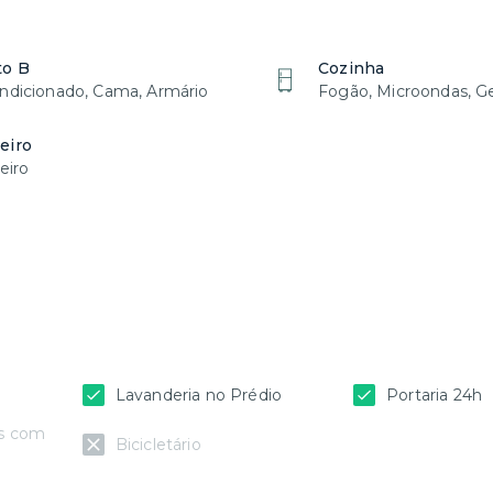
es culturais, restaurantes, bares, shoppings,
to B
Cozinha
te ir até os principais pontos da cidade utilizando
ndicionado, Cama, Armário
Fogão, Microondas, Ge
zando aplicativos, como a Uber e bicicleta.
eiro
eiro
Lavanderia no Prédio
Portaria 24h
as com
Bicicletário