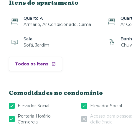
Itens do apartamento
atende a praticamente todos os gostos com praças, atividad
farmácias e hospitais.
Quarto A
Quar
Próximo ao metrô Trianon e Consolação, você pode facilmen
Armário, Ar Condicionado, Cama
Ar Co
o transporte público. Também é possível se locomover utili
Sala
Banh
Sofá, Jardim
Chuv
Todos os itens
Comodidades no condomínio
Elevador Social
Elevador Social
Portaria Horário
Acesso para pesso
Comercial
deficiência