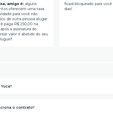
sa, amigo é:
alguns
ficará bloqueado para você
ntos oferecem uma taxa
dias!
ividade para você não
isco de outra pessoa alugar
cê paga R$ 250,00 na
 após a assinatura do
esse valor é abatido do seu
luguel!
 Yuca?
a solução de moradia
referência na locação de apartament
para morar
. Nós descomplicamos o aluguel para proporcionar 
ciona o contrato?
s
conveniência, conforto e flexibilidade
– e isso começa ant