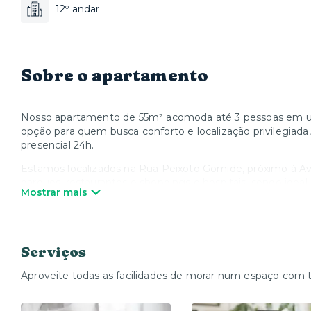
12º andar
Sobre o apartamento
Nosso apartamento de 55m² acomoda até 3 pessoas em 
opção para quem busca conforto e localização privilegiad
presencial 24h.
Estamos localizados na Rua Peixoto Gomide, próximo à Ave
parques, restaurantes e shoppings e hospitais, sendo ide
Mostrar mais
trabalha.
- Disponibilizamos roupa de cama, toalha de banho e manta
Caso queira trocar o enxoval e toalhas durante a estadia, de
Serviços
- Caso deseje faxinas extras durante a estadia, favor comu
parte).
Aproveite todas as facilidades de morar num espaço com 
- Há telas de proteção no apartamento.