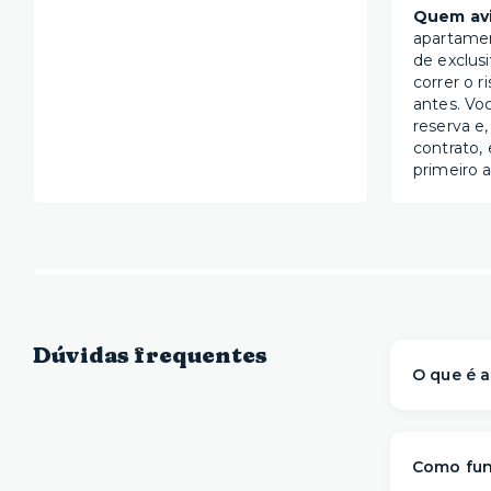
Quem avi
apartame
de exclus
correr o r
antes. Vo
reserva e,
contrato, 
primeiro a
Dúvidas frequentes
O que é a
A Yuca é 
prontos 
Como fun
com mai