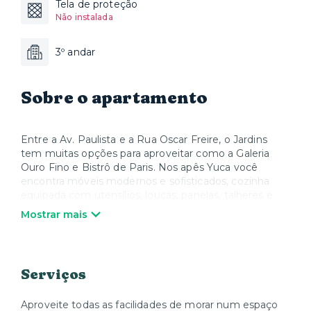
Tela de proteção
Não instalada
3º andar
Sobre o apartamento
Entre a Av. Paulista e a Rua Oscar Freire, o Jardins
tem muitas opções para aproveitar como a Galeria
Ouro Fino e Bistrô de Paris. Nos apês Yuca você
encontra móveis modernos e sofisticados, cozinha
equipada com utensílios, louças, panelas, talheres e
todos os eletrodomésticos, além de Smart TV e Wi-Fi.
Mostrar mais
Quando quiser relaxar, a Yuca oferece colchões, roupa
de cama e toalhas de alta qualidade. Nós cuidamos de
tudo para que você possa desfrutar sua estadia e se
sentir em casa.
Serviços
Aproveite todas as facilidades de morar num espaço