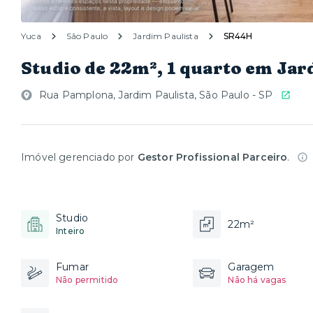
Yuca
São Paulo
Jardim Paulista
SR44H
Studio de 22m², 1 quarto em Jar
Rua Pamplona, Jardim Paulista, São Paulo - SP
Imóvel gerenciado por
Gestor Profissional Parceiro
.
Studio
22m²
Inteiro
Fumar
Garagem
Não permitido
Não há vagas