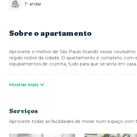
1º andar
Sobre o apartamento
Aproveite o melhor de São Paulo ficando nesse novíssimo 
região nobre da cidade. O apartamento é completo, com e
equipamentos de cozinha, tudo para que se sinta em casa
Aproveite o melhor de São Paulo ficando nesse novíssimo 
região nobre da cidade. O apartamento é completo, com e
Mostrar mais
equipamentos de cozinha, tudo para que se sinta em casa
O prédio é totalmente novo. Você estará a alguns metros d
avenida Nove de Julho. Além disso, a rua Oscar Freire assim
estão a alguns passos de distância.
Serviços
Nossos espaços são pensados para que você possa se senti
Aproveite todas as facilidades de morar num espaço com 
morar por um tempo.
Temos diferentes espaços nesta propriedade, todos eles p