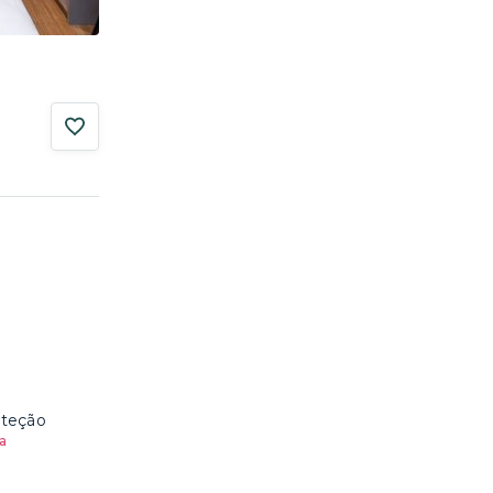
oteção
a