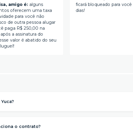
sa, amigo é:
alguns
ficará bloqueado para você
ntos oferecem uma taxa
dias!
ividade para você não
isco de outra pessoa alugar
cê paga R$ 250,00 na
 após a assinatura do
esse valor é abatido do seu
luguel!
 Yuca?
a solução de moradia
referência na locação de apartament
para morar
. Nós descomplicamos o aluguel para proporcionar 
ciona o contrato?
s
conveniência, conforto e flexibilidade
– e isso começa ant