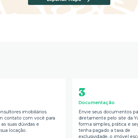
spaços e conhecesse o apartamento. Caso não fique
assim o anúncio ficará salvo para as suas próximas
3
Documentação
nsultores imobiliários
Envie seus documentos par
m contato com você para
diretamente pelo site da Y
s as suas dúvidas e
forma simples, prática e se
 sua locação.
tenha pagado a taxa de
exclusividade, o imóvel esc