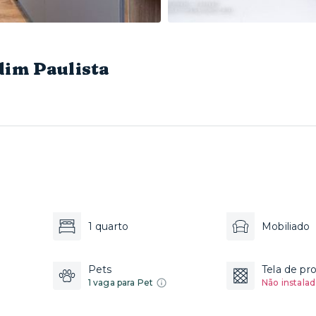
dim Paulista
1 quarto
Mobiliado
Pets
Tela de pr
1 vaga para Pet
Não instalad