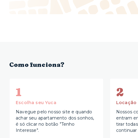
Gostaríamos muito que você visitasse algum de nossos e
dessa vez, nos adicione à sua lista de favoritos no Airbnb, 
viagens! Estaremos prontos para te recepcionar!
Como funciona?
1
2
Escolha seu Yuca
Locação
Navegue pelo nosso site e quando
Nossos co
achar seu apartamento dos sonhos,
entram e
é só clicar no botão "Tenho
tirar toda
Interesse".
continuar