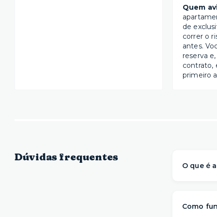
Quem avi
apartame
de exclus
correr o r
antes. Vo
reserva e,
contrato, 
primeiro a
Dúvidas frequentes
O que é a
A Yuca é 
prontos 
Como fun
com mai