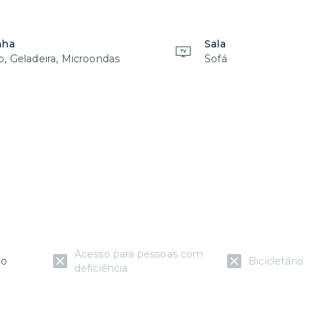
ante disponibilidade e reserva com até 24h de
é uma hora por unidade).
nha
Sala
variações como cafeteira (pó x cápsula), ferro de
, Geladeira, Microondas
Sofá
 da administração do prédio, não é possível deixar
Acesso para pessoas com
io
Bicicletário
deficiência
 há um estacionamento ao lado do prédio. Valores e
o, não nos responsabilizamos pelo atendimento e