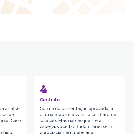
4
Contrato
a análise
Com a documentação aprovada, a
uca, de
última etapa é assinar o contrato de
gura. Caso
locação. Mas não esquente a
cabeça: você faz tudo online, sem
olhido
burocracia nem papelada.