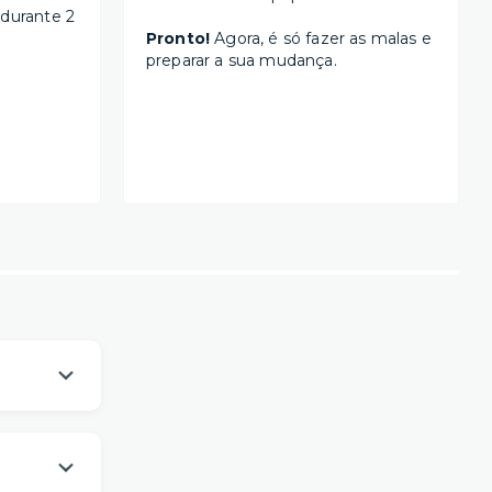
 durante 2
Pronto!
Agora, é só fazer as malas e
preparar a sua mudança.
os
um viver
es da sua