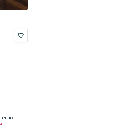
oteção
a