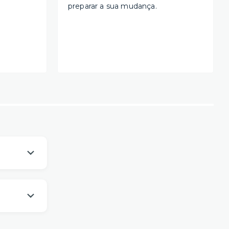
preparar a sua mudança.
os
um viver
es da sua
mprometer