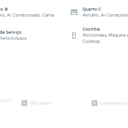
to B
Quarto C
io, Ar Condicionado, Cama
Armário, Ar Condicio
Cozinha
de Serviço
Microondas, Máquina d
tens inclusos
Cooktop
as com
Bicicletário
Lavanderia n