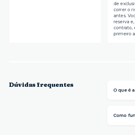
de exclus
correr o r
antes. Vo
reserva e,
contrato, 
primeiro a
Dúvidas frequentes
O que é a
A Yuca é 
prontos 
Como fun
com mai
mudança.
A gente s