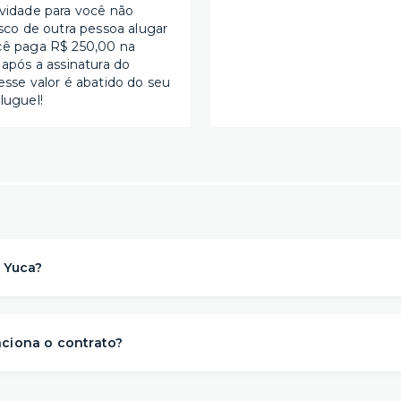
ividade para você não
isco de outra pessoa alugar
cê paga R$ 250,00 na
 após a assinatura do
esse valor é abatido do seu
luguel!
 Yuca?
a solução de moradia
referência na locação de apartament
para morar
. Nós descomplicamos o aluguel para proporcionar 
ciona o contrato?
s
conveniência, conforto e flexibilidade
– e isso começa ant
abe que a vida é imprevisível e pode não fazer sentido se co