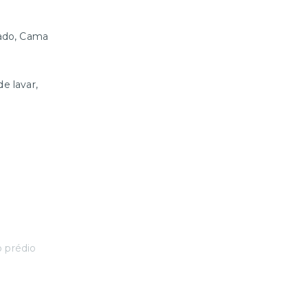
nado, Cama
e lavar,
o prédio