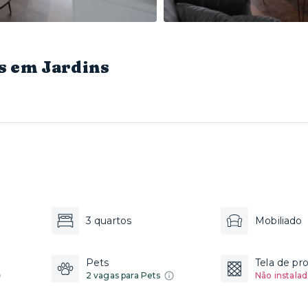
s em Jardins
3 quartos
Mobiliado
Pets
Tela de pr
2 vagas para Pets
Não instalad