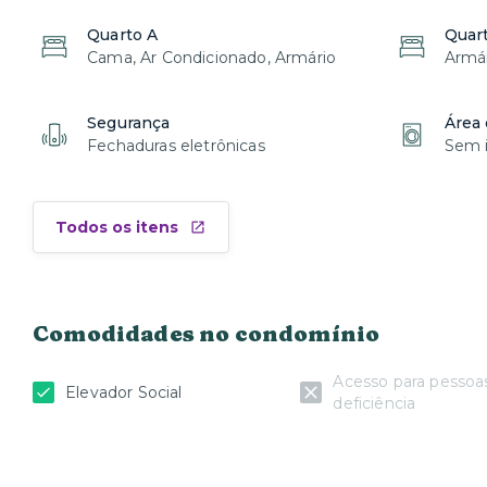
Quarto A
Quar
Cama, Ar Condicionado, Armário
Armár
Segurança
Área 
Fechaduras eletrônicas
Sem i
Todos os itens
Comodidades no condomínio
Acesso para pesso
Elevador Social
deficiência