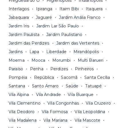
Freguesia do Ó
Higienópolis
Indianópolis
aluguel, em um boleto único. Quer ainda mais
A melhor parte é que todo o
processo de
Interlagos
Ipiranga
Itaim Bibi
Itaquera
praticidade? Escolha uma unidade com serviços
locação é 100% digital
: você envia sua
inclusos e solicite suporte e manutenção para a
Jabaquara
Jaguaré
Jardim Anália Franco
documentação pelo site da Yuca e assina o
nossa equipe via app.
Jardim Iris
Jardim Lar São Paulo
contrato na tela do seu computador ou celular.
Seja uma mala ou um caminhão de mudança: é
Simples, seguro e sem burocracia!
Jardim Paulista
Jardim Paulistano
só levar as suas coisas e começar a morar.
Jardim das Perdizes
Jardim das Vertentes
Jardins
Lapa
Liberdade
Mirandópolis
Moema
Mooca
Morumbi
Multi Barueri
Paraíso
Penha
Perdizes
Pinheiros
Pompéia
República
Sacomã
Santa Cecília
Santana
Santo Amaro
Saúde
Tatuapé
Vila Alpina
Vila Andrade
Vila Buarque
Vila Clementino
Vila Congonhas
Vila Cruzeiro
Vila Deodoro
Vila Formosa
Vila Leopoldina
Vila Madalena
Vila Mariana
Vila Mascote