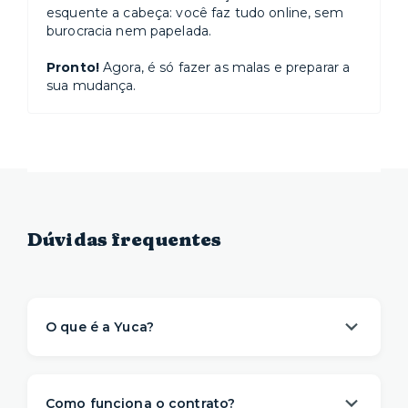
esquente a cabeça: você faz tudo online, sem
burocracia nem papelada.
Pronto!
Agora, é só fazer as malas e preparar a
sua mudança.
Dúvidas frequentes
O que é a Yuca?
A Yuca é a solução de moradia
referência na
locação de apartamentos prontos para
Como funciona o contrato?