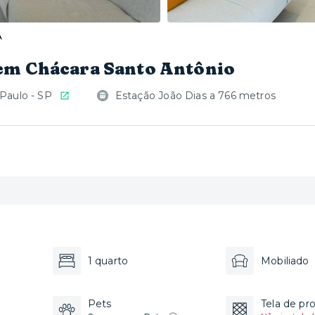
A
em Chácara Santo Antônio
 Paulo - SP
Estação João Dias a 766 metros
1 quarto
Mobiliado
Pets
Tela de pr