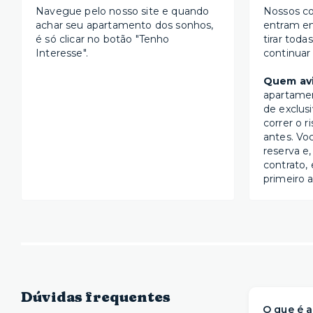
Navegue pelo nosso site e quando
Nossos co
achar seu apartamento dos sonhos,
entram e
é só clicar no botão "Tenho
tirar toda
Interesse".
continuar
Quem avi
apartame
de exclus
correr o r
antes. Vo
reserva e,
contrato, 
primeiro a
Dúvidas frequentes
O que é a