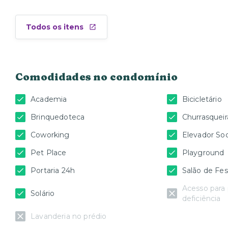
Todos os itens
Comodidades no condomínio
Academia
Bicicletário
Brinquedoteca
Churrasqueir
Coworking
Elevador Soc
Pet Place
Playground
Portaria 24h
Salão de Fes
Acesso para
Solário
deficiência
Lavanderia no prédio