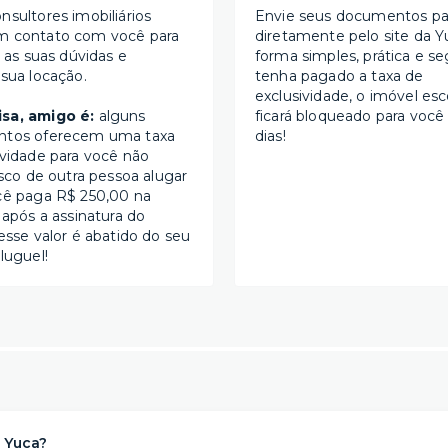
nsultores imobiliários
Envie seus documentos par
m contato com você para
diretamente pelo site da Y
s as suas dúvidas e
forma simples, prática e se
 sua locação.
tenha pagado a taxa de
exclusividade, o imóvel esc
sa, amigo é:
alguns
ficará bloqueado para você
ntos oferecem uma taxa
dias!
ividade para você não
isco de outra pessoa alugar
cê paga R$ 250,00 na
 após a assinatura do
esse valor é abatido do seu
luguel!
 Yuca?