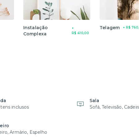
Instalação
Telagem
+ R$ 760
+
Complexa
R$ 410,00
nda
Sala
tens inclusos
Sofá, Televisão, Cadeir
eiro
iro, Armário, Espelho