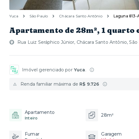
Yuca
São Paulo
Chácara Santo Antônio
Laguna 813-
Apartamento de 28m², 1 quarto 
Rua Luiz Seráphico Júnior, Chácara Santo Antônio, São
Imóvel gerenciado por
Yuca
.
Renda familiar máxima de
R$ 9.726
Apartamento
28m²
Inteiro
Fumar
Garagem