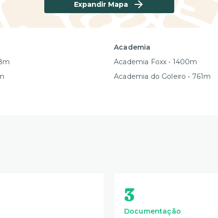
Expandir Mapa
Academia
08m
Academia Foxx • 1400m
9m
Academia do Goleiro • 761m
3
Documentação