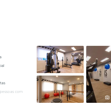
a
ial
tas
 pessoas com