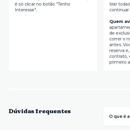
é só clicar no botão "Tenho
tirar toda
Interesse".
continuar
Quem avi
apartame
de exclus
correr o r
antes. Vo
reserva e,
contrato, 
primeiro a
Dúvidas frequentes
O que é a