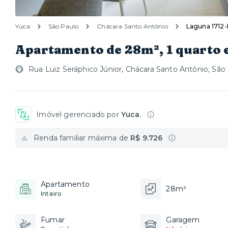
Yuca
São Paulo
Chácara Santo Antônio
Laguna 1712
Apartamento de 28m², 1 quarto 
Rua Luiz Seráphico Júnior, Chácara Santo Antônio, São
Imóvel gerenciado por
Yuca
.
Renda familiar máxima de
R$ 9.726
Apartamento
28m²
Inteiro
Fumar
Garagem