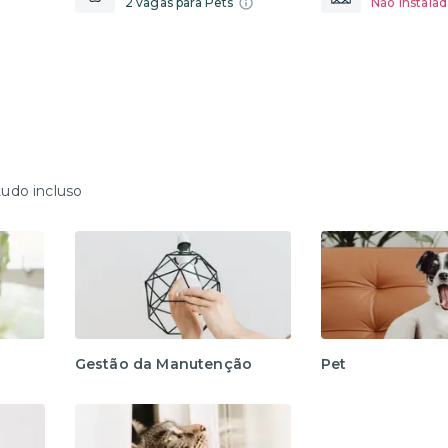
2 vagas para Pets
Não instalad
tudo incluso
Gestão da Manutenção
Pet