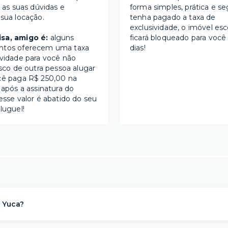
s as suas dúvidas e
forma simples, prática e se
 sua locação.
tenha pagado a taxa de
exclusividade, o imóvel esc
sa, amigo é:
alguns
ficará bloqueado para você
ntos oferecem uma taxa
dias!
ividade para você não
isco de outra pessoa alugar
cê paga R$ 250,00 na
 após a assinatura do
esse valor é abatido do seu
luguel!
 Yuca?