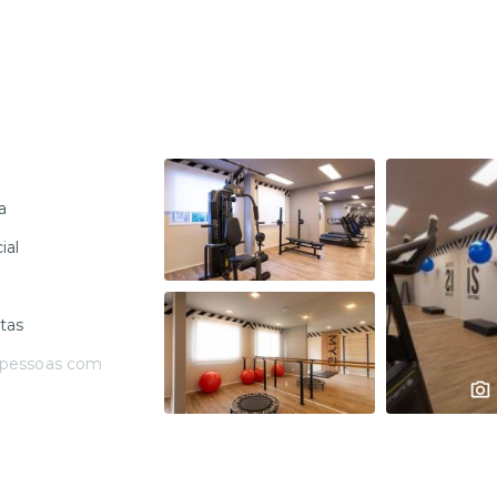
a
ial
tas
 pessoas com