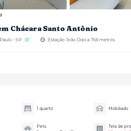
-B
em Chácara Santo Antônio
 Paulo - SP
Estação João Dias a 766 metros
1 quarto
Mobiliado
Pets
Tela de pr