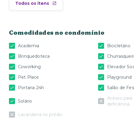
Todos os itens
Comodidades no condomínio
Academia
Bicicletário
Brinquedoteca
Churrasqueir
Coworking
Elevador Soc
Pet Place
Playground
Portaria 24h
Salão de Fes
Acesso para
Solário
deficiência
Lavanderia no prédio