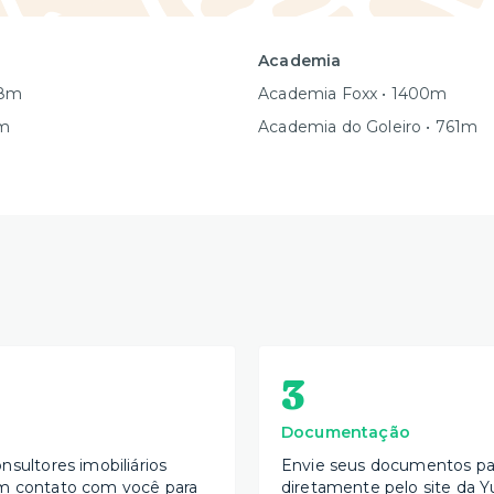
Academia
08m
Academia Foxx • 1400m
9m
Academia do Goleiro • 761m
3
Documentação
nsultores imobiliários
Envie seus documentos par
m contato com você para
diretamente pelo site da Y