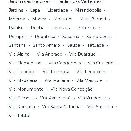
Jardim das Perdizes
Jardim das Vertentes
Jardins
Lapa
Liberdade
Mirandópolis
Moema
Mooca
Morumbi
Multi Barueri
Paraíso
Penha
Perdizes
Pinheiros
Pompéia
República
Sacomã
Santa Cecília
Santana
Santo Amaro
Saúde
Tatuapé
Vila Alpina
Vila Andrade
Vila Buarque
Vila Clementino
Vila Congonhas
Vila Cruzeiro
Vila Deodoro
Vila Formosa
Vila Leopoldina
Vila Madalena
Vila Mariana
Vila Mascote
Vila Monumento
Vila Nova Conceição
Vila Olímpia
Vila Paranaguá
Vila Prudente
Vila Romana
Vila Santa Catarina
Vila Santana
Vila Tolstoi