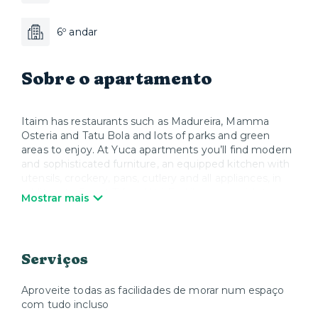
6º andar
Sobre o apartamento
Itaim has restaurants such as Madureira, Mamma
Osteria and Tatu Bola and lots of parks and green
areas to enjoy. At Yuca apartments you’ll find modern
and sophisticated furniture, an equipped kitchen with
utensils, crockery, pans, cutlery and all appliances, in
addition to Smart TV and Wi-Fi. When you wish to
Mostrar mais
relax, Yuca offers high quality mattresses, bed linen
and towels. We take care of everything so that you
can enjoy your stay and feel at home.
Serviços
Aproveite todas as facilidades de morar num espaço
com tudo incluso