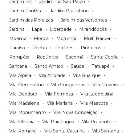
Jardim Iris
Jardim Lar São Paulo
contrato na tela do seu computador ou celular.
Seja uma mala ou um caminhão de mudança: é
Simples, seguro e sem burocracia!
Jardim Paulista
Jardim Paulistano
só levar as suas coisas e começar a morar.
Jardim das Perdizes
Jardim das Vertentes
Jardins
Lapa
Liberdade
Mirandópolis
Moema
Mooca
Morumbi
Multi Barueri
Paraíso
Penha
Perdizes
Pinheiros
Pompéia
República
Sacomã
Santa Cecília
Santana
Santo Amaro
Saúde
Tatuapé
Vila Alpina
Vila Andrade
Vila Buarque
Vila Clementino
Vila Congonhas
Vila Cruzeiro
Vila Deodoro
Vila Formosa
Vila Leopoldina
Vila Madalena
Vila Mariana
Vila Mascote
Vila Monumento
Vila Nova Conceição
Vila Olímpia
Vila Paranaguá
Vila Prudente
Vila Romana
Vila Santa Catarina
Vila Santana