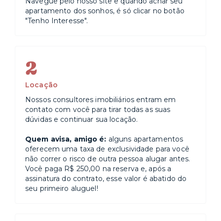
Navegue pelo nosso site e quando achar seu
- Oferecemos limpeza diária a um custo adicional. Fale
apartamento dos sonhos, é só clicar no botão
conosco para mais informações
"Tenho Interesse".
- Check in a partir das 15h00 e check out até as 11h00
- Todas TVs são SMART e possuem canais abertos
disponíveis.
2
- São permitidos animais de estimação por uma taxa
Locação
adicional.
Nossos consultores imobiliários entram em
- Menores de idade devem estar acompanhando de
contato com você para tirar todas as suas
pai ou responsável legal - necessária a apresentação
dúvidas e continuar sua locação.
de documento; Em caso de ser um terceiro: ter
procuração autenticada no cartório.
Quem avisa, amigo é:
alguns apartamentos
oferecem uma taxa de exclusividade para você
- Este anúncio representa múltiplas unidades similares
não correr o risco de outra pessoa alugar antes.
no mesmo condomínio. Assim, alguns itens/decoração
Você paga R$ 250,00 na reserva e, após a
podem apresentar diferenças meramente estéticas
assinatura do contrato, esse valor é abatido do
em comparação às fotos. Todas as unidades são
seu primeiro aluguel!
igualmente equipadas e completas.
- Por determinação do condomínio, solicitamos
informações pessoais e uma identificação facial para