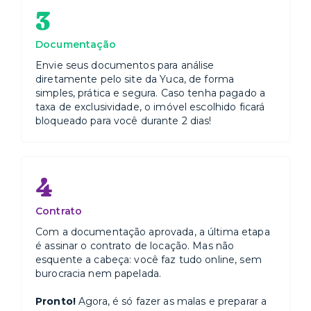
cadastramento/autorização prévia no local. Visitantes
3
também precisam ser cadastrados previamente.
Documentação
- Gostaríamos de lembrá-los que, para garantir o
conforto e a saúde de todos, é estritamente proibido
Envie seus documentos para análise
fumar nas acomodações e nas áreas comuns do
diretamente pelo site da Yuca, de forma
nosso espaço. Esta política foi criada para promover
simples, prática e segura. Caso tenha pagado a
um ambiente mais saudável e agradável para todos.
taxa de exclusividade, o imóvel escolhido ficará
bloqueado para você durante 2 dias!
ATENÇÃO: O bairro possui várias obras em
andamento, inclusive próximas a este prédio.
Importante considerar que elas estarão acontecendo
durante o horário comercial.
4
Esse prédio é gerenciado por portaria virtual e
identificação facial. Enviaremos instruções sobre
Contrato
como acessar sua acomodação no dia da sua
Com a documentação aprovada, a última etapa
chegada.
é assinar o contrato de locação. Mas não
Gostaríamos muito que você visitasse algum de
esquente a cabeça: você faz tudo online, sem
nossos espaços e conhecesse o apartamento. Caso
burocracia nem papelada.
não fique dessa vez, nos adicione à sua lista de
favoritos no Airbnb, assim o anúncio ficará salvo para
Pronto!
Agora, é só fazer as malas e preparar a