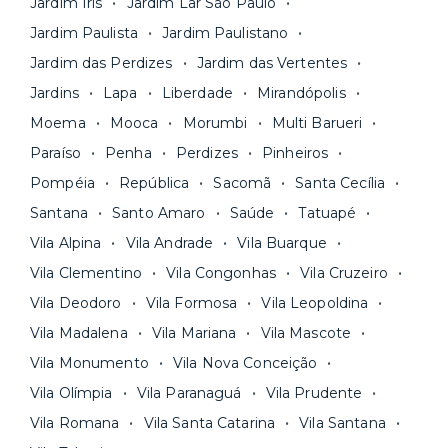
Jardim Iris
Jardim Lar São Paulo
contrato na tela do seu computador ou celular.
Seja uma mala ou um caminhão de mudança: é
Simples, seguro e sem burocracia!
Jardim Paulista
Jardim Paulistano
só levar as suas coisas e começar a morar.
Jardim das Perdizes
Jardim das Vertentes
Jardins
Lapa
Liberdade
Mirandópolis
Moema
Mooca
Morumbi
Multi Barueri
Paraíso
Penha
Perdizes
Pinheiros
Pompéia
República
Sacomã
Santa Cecília
Santana
Santo Amaro
Saúde
Tatuapé
Vila Alpina
Vila Andrade
Vila Buarque
Vila Clementino
Vila Congonhas
Vila Cruzeiro
Vila Deodoro
Vila Formosa
Vila Leopoldina
Vila Madalena
Vila Mariana
Vila Mascote
Vila Monumento
Vila Nova Conceição
Vila Olímpia
Vila Paranaguá
Vila Prudente
Vila Romana
Vila Santa Catarina
Vila Santana