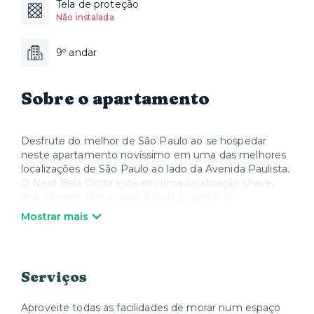
Tela de proteção
Não instalada
9º andar
Sobre o apartamento
Desfrute do melhor de São Paulo ao se hospedar
neste apartamento novíssimo em uma das melhores
localizações de São Paulo ao lado da Avenida Paulista.
O Next Bela Cintra está em uma localização chave,
que oferece fácil acesso a toda a capital. O
apartamento é totalmente equipado, incluindo roupas
Mostrar mais
de cama e banho, bem como utensílios e
equipamentos de cozinha, proporcionando a sensação
de estar em sua própria casa.
Serviços
Nossos espaços são pensados para que você possa se
sentir em casa, seja para uma estadia curta ou para
morar por um tempo.
Aproveite todas as facilidades de morar num espaço