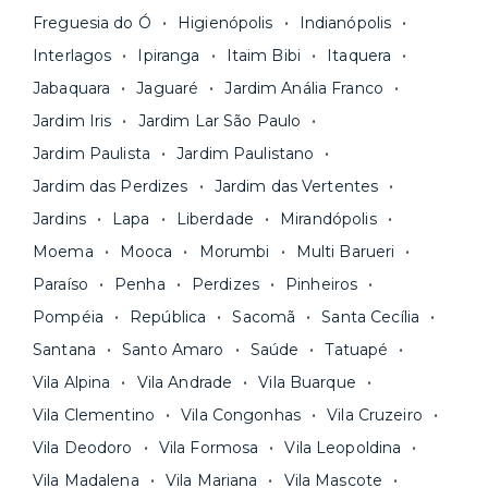
pagar todas as contas do mês junto com o
unidades.
Freguesia do Ó
Higienópolis
Indianópolis
aluguel, em um boleto único. Quer ainda mais
A melhor parte é que todo o
processo de
Interlagos
Ipiranga
Itaim Bibi
Itaquera
praticidade? Escolha uma unidade com serviços
locação é 100% digital
: você envia sua
inclusos e solicite suporte e manutenção para a
Jabaquara
Jaguaré
Jardim Anália Franco
documentação pelo site da Yuca e assina o
nossa equipe via app.
Jardim Iris
Jardim Lar São Paulo
contrato na tela do seu computador ou celular.
Seja uma mala ou um caminhão de mudança: é
Simples, seguro e sem burocracia!
Jardim Paulista
Jardim Paulistano
só levar as suas coisas e começar a morar.
Jardim das Perdizes
Jardim das Vertentes
Jardins
Lapa
Liberdade
Mirandópolis
Moema
Mooca
Morumbi
Multi Barueri
Paraíso
Penha
Perdizes
Pinheiros
Pompéia
República
Sacomã
Santa Cecília
Santana
Santo Amaro
Saúde
Tatuapé
Vila Alpina
Vila Andrade
Vila Buarque
Vila Clementino
Vila Congonhas
Vila Cruzeiro
Vila Deodoro
Vila Formosa
Vila Leopoldina
Vila Madalena
Vila Mariana
Vila Mascote