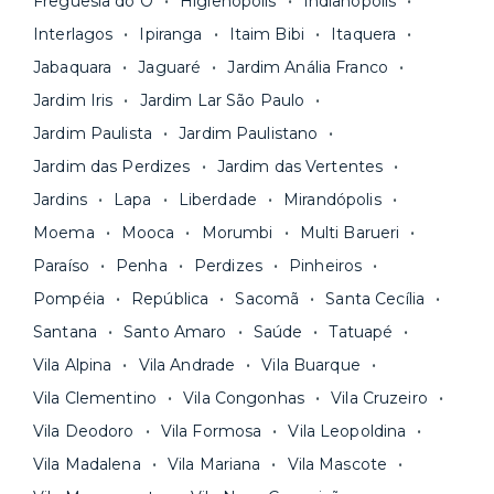
Freguesia do Ó
Higienópolis
Indianópolis
aluguel, em um boleto único. Quer ainda mais
A melhor parte é que todo o
processo de
Interlagos
Ipiranga
Itaim Bibi
Itaquera
praticidade? Escolha uma unidade com serviços
locação é 100% digital
: você envia sua
inclusos e solicite suporte e manutenção para a
Jabaquara
Jaguaré
Jardim Anália Franco
documentação pelo site da Yuca e assina o
nossa equipe via app.
Jardim Iris
Jardim Lar São Paulo
contrato na tela do seu computador ou celular.
Seja uma mala ou um caminhão de mudança: é
Simples, seguro e sem burocracia!
Jardim Paulista
Jardim Paulistano
só levar as suas coisas e começar a morar.
Jardim das Perdizes
Jardim das Vertentes
Jardins
Lapa
Liberdade
Mirandópolis
Moema
Mooca
Morumbi
Multi Barueri
Paraíso
Penha
Perdizes
Pinheiros
Pompéia
República
Sacomã
Santa Cecília
Santana
Santo Amaro
Saúde
Tatuapé
Vila Alpina
Vila Andrade
Vila Buarque
Vila Clementino
Vila Congonhas
Vila Cruzeiro
Vila Deodoro
Vila Formosa
Vila Leopoldina
Vila Madalena
Vila Mariana
Vila Mascote