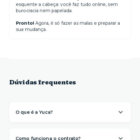
esquente a cabeça: você faz tudo online, sem
burocracia nem papelada.
Pronto!
Agora, é só fazer as malas e preparar a
sua mudança.
Dúvidas frequentes
O que é a Yuca?
A Yuca é a solução de moradia
referência na
locação de apartamentos prontos para
Como funciona o contrato?