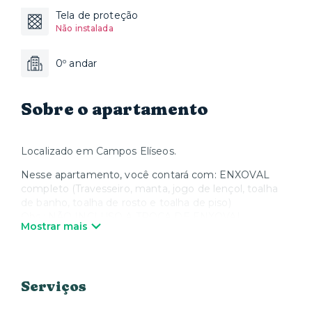
Tela de proteção
Não instalada
0º andar
Sobre o apartamento
Localizado em Campos Elíseos.
Nesse apartamento, você contará com: ENXOVAL
completo (Travesseiro, manta, jogo de lençol, toalha
de banho, toalha de rosto e toalha de piso)
Obs.: NÃO INCLUSO A TROCA DE ENXOVAL,
Mostrar mais
podendo ser SOLICITADA mediante um CUSTO
ADICIONAL;
Comodidades do condomínio:
Serviços
- Lavanderia (Há custos para utilização através do
aplicativo OMO);