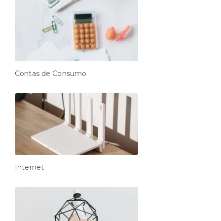
INFORMAÇÕES DE CHECK-IN (número do
apartamento, senha da porta, entre outros).
- Visitas são permitidas mediante envio prévio das
informações ao time de atendimento.
Durante a estadia:
Atendimento disponível de segunda à sábado das 07
às 23h e aos domingos e feriados das 10h às 22h.
Contas de Consumo
OBS: Contamos com atendimento 24h em casos
emergenciais.
Pensado em cada detalhe para proporcionar conforto
máximo aos nossos moradores. Se sinta em casa!
Internet