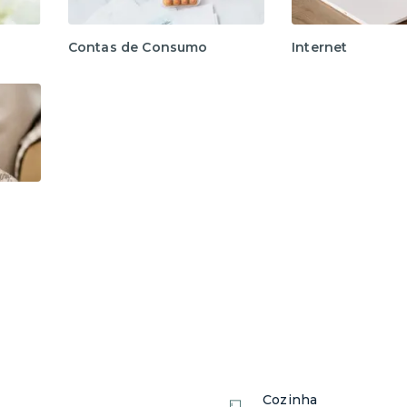
trada;
LINK A SER PREENCHIDO com os dados dos
Contas de Consumo
Internet
rdio, do link poderá acarretar em problemas no
to enviará para seu e-mail, TODAS AS
a da porta, entre outros).
mações ao time de atendimento.
h e aos domingos e feriados das 10h às 22h.
iais.
imo aos nossos moradores. Se sinta em casa!
Cozinha