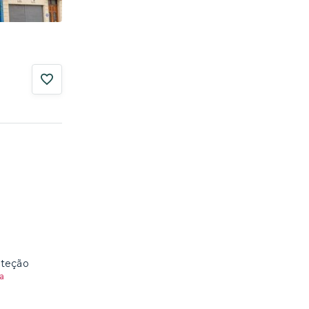
oteção
a