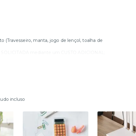
Travesseiro, manta, jogo de lençol, toalha de
r SOLICITADA mediante um CUSTO ADICIONAL;
vo OMO);
tudo incluso
lor de R$300.
e TAXA EXTRA (consultar valores com o nosso