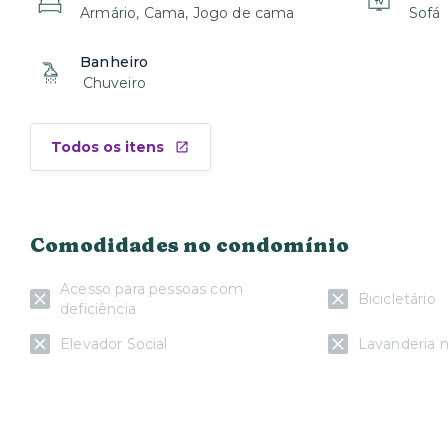
Armário, Cama, Jogo de cama
Sofá
Banheiro
Chuveiro
Todos os itens
Comodidades no condomínio
Acesso para pessoas com
Bicicletário
deficiência
Elevador Social
Lavanderia n