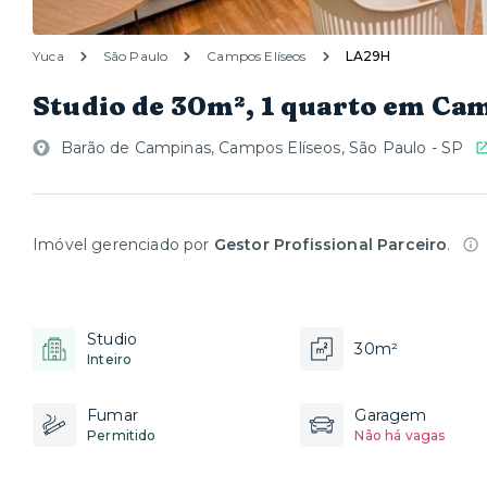
Yuca
São Paulo
Campos Elíseos
LA29H
Studio de 30m², 1 quarto em Ca
Barão de Campinas, Campos Elíseos, São Paulo - SP
Imóvel gerenciado por
Gestor Profissional Parceiro
.
Studio
30m²
Inteiro
Fumar
Garagem
Permitido
Não há vagas