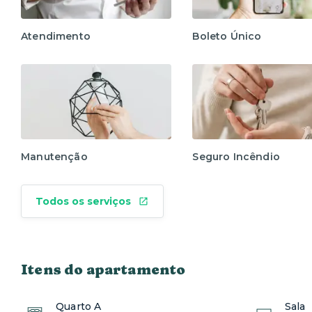
- 100% online, não há pessoas físicas para o check-in na en
- Após a confirmação da sua reserva, será enviado um 
moradores e então o acesso ao -prédio será liberado.
Atendimento
Boleto Único
- IMPORTANTE: O não preenchimento, ou preenchimento ta
check in.
- ATÉ O DIA DA SUA CHEGADA, o nosso time de atendimen
INFORMAÇÕES DE CHECK-IN (número do apartamento, senh
- Visitas são permitidas mediante envio prévio das infor
Durante a estadia:
Atendimento disponível de segunda à sábado das 07 às 23
OBS: Contamos com atendimento 24h em casos emergenc
Manutenção
Seguro Incêndio
Pensado em cada detalhe para proporcionar conforto máx
Todos os serviços
Itens do apartamento
Quarto A
Sala