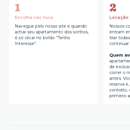
1
2
Escolha seu Yuca
Locação
Navegue pelo nosso site e quando
Nossos co
achar seu apartamento dos sonhos,
entram e
é só clicar no botão "Tenho
tirar toda
Interesse".
continuar
Quem avi
apartame
de exclus
correr o r
antes. Vo
reserva e,
contrato, 
primeiro a