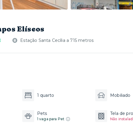
mpos Elíseos
Estação Santa Cecília a 715 metros
1 quarto
Mobiliado
Pets
Tela de pr
1 vaga para Pet
Não instalad