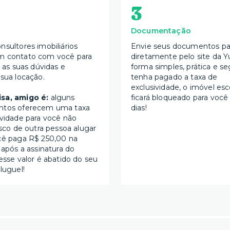
3
Documentação
nsultores imobiliários
Envie seus documentos par
m contato com você para
diretamente pelo site da Y
s as suas dúvidas e
forma simples, prática e se
 sua locação.
tenha pagado a taxa de
exclusividade, o imóvel esc
sa, amigo é:
alguns
ficará bloqueado para você
ntos oferecem uma taxa
dias!
ividade para você não
isco de outra pessoa alugar
cê paga R$ 250,00 na
 após a assinatura do
esse valor é abatido do seu
luguel!