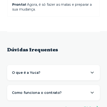
Pronto!
Agora, é só fazer as malas e preparar a
sua mudança.
Dúvidas frequentes
O que é a Yuca?
A Yuca é a solução de moradia
referência na
locação de apartamentos prontos para
Como funciona o contrato?
morar
. Nós descomplicamos o aluguel para
proporcionar um viver com mais
conveniência,
A gente sabe que a vida é imprevisível e pode
conforto e flexibilidade
– e isso começa antes