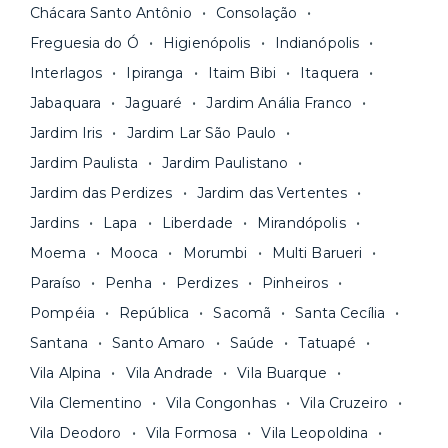
inclusos e solicite suporte e manutenção para a
Chácara Santo Antônio
Consolação
documentação pelo site da Yuca e assina o
nossa equipe via app.
contrato na tela do seu computador ou celular.
Freguesia do Ó
Higienópolis
Indianópolis
Seja uma mala ou um caminhão de mudança: é
Simples, seguro e sem burocracia!
Interlagos
Ipiranga
Itaim Bibi
Itaquera
só levar as suas coisas e começar a morar.
Jabaquara
Jaguaré
Jardim Anália Franco
Jardim Iris
Jardim Lar São Paulo
Jardim Paulista
Jardim Paulistano
Jardim das Perdizes
Jardim das Vertentes
Jardins
Lapa
Liberdade
Mirandópolis
Moema
Mooca
Morumbi
Multi Barueri
Paraíso
Penha
Perdizes
Pinheiros
Pompéia
República
Sacomã
Santa Cecília
Santana
Santo Amaro
Saúde
Tatuapé
Vila Alpina
Vila Andrade
Vila Buarque
Vila Clementino
Vila Congonhas
Vila Cruzeiro
Vila Deodoro
Vila Formosa
Vila Leopoldina