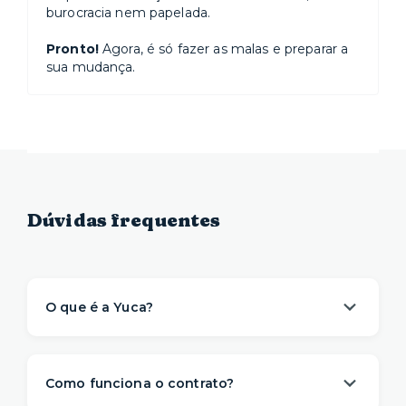
burocracia nem papelada.
Pronto!
Agora, é só fazer as malas e preparar a
sua mudança.
Dúvidas frequentes
O que é a Yuca?
A Yuca é a solução de moradia
referência na
locação de apartamentos prontos para
Como funciona o contrato?
morar
. Nós descomplicamos o aluguel para