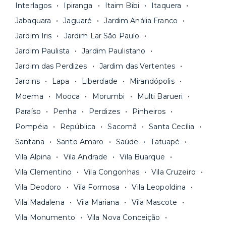
A melhor parte é que todo o
processo de
Interlagos
Ipiranga
Itaim Bibi
Itaquera
praticidade? Escolha uma unidade com serviços
locação é 100% digital
: você envia sua
inclusos e solicite suporte e manutenção para a
Jabaquara
Jaguaré
Jardim Anália Franco
documentação pelo site da Yuca e assina o
nossa equipe via app.
Jardim Iris
Jardim Lar São Paulo
contrato na tela do seu computador ou celular.
Seja uma mala ou um caminhão de mudança: é
Simples, seguro e sem burocracia!
Jardim Paulista
Jardim Paulistano
só levar as suas coisas e começar a morar.
Jardim das Perdizes
Jardim das Vertentes
Jardins
Lapa
Liberdade
Mirandópolis
Moema
Mooca
Morumbi
Multi Barueri
Paraíso
Penha
Perdizes
Pinheiros
Pompéia
República
Sacomã
Santa Cecília
Santana
Santo Amaro
Saúde
Tatuapé
Vila Alpina
Vila Andrade
Vila Buarque
Vila Clementino
Vila Congonhas
Vila Cruzeiro
Vila Deodoro
Vila Formosa
Vila Leopoldina
Vila Madalena
Vila Mariana
Vila Mascote
Vila Monumento
Vila Nova Conceição