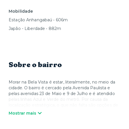
Mobilidade
Estação Anhangabaú • 606m
Japão - Liberdade • 882m
Sobre o bairro
Morar na Bela Vista é estar, literalmente, no meio da
cidade. O bairro é cercado pela Avenida Paulista e
pelas avenidas 23 de Maio e 9 de Julho e é atendido
pelas linhas Azul e Verde do metrô. Por causa da
localização estratégica, o que não falta são opções de
lazer – de parques shoppings como o Frei Caneca e o
Mostrar mais
Pátio Paulista, até os museus Masp e Japan House e
os teatros Sérgio Cardoso e Bibi Ferreira, além dos
tradicionais restaurantes do Bixiga. A região também