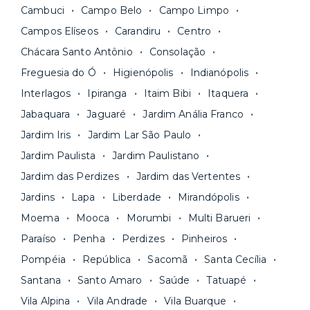
Fique de olho:
os preços costumam ser
água, gás, energia e, em alguns casos, até
Cambuci
Campo Belo
Campo Limpo
menores para períodos mais longos
. Você
internet.
Campos Elíseos
Carandiru
Centro
pode comparar os valores e escolher o prazo
Os moradores ainda contam com a facilidade de
ideal para o seu momento de vida na página das
Chácara Santo Antônio
Consolação
pagar todas as contas do mês junto com o
unidades.
Freguesia do Ó
Higienópolis
Indianópolis
aluguel, em um boleto único. Quer ainda mais
A melhor parte é que todo o
processo de
Interlagos
Ipiranga
Itaim Bibi
Itaquera
praticidade? Escolha uma unidade com serviços
locação é 100% digital
: você envia sua
inclusos e solicite suporte e manutenção para a
Jabaquara
Jaguaré
Jardim Anália Franco
documentação pelo site da Yuca e assina o
nossa equipe via app.
Jardim Iris
Jardim Lar São Paulo
contrato na tela do seu computador ou celular.
Seja uma mala ou um caminhão de mudança: é
Simples, seguro e sem burocracia!
Jardim Paulista
Jardim Paulistano
só levar as suas coisas e começar a morar.
Jardim das Perdizes
Jardim das Vertentes
Jardins
Lapa
Liberdade
Mirandópolis
Moema
Mooca
Morumbi
Multi Barueri
Paraíso
Penha
Perdizes
Pinheiros
Pompéia
República
Sacomã
Santa Cecília
Santana
Santo Amaro
Saúde
Tatuapé
Vila Alpina
Vila Andrade
Vila Buarque