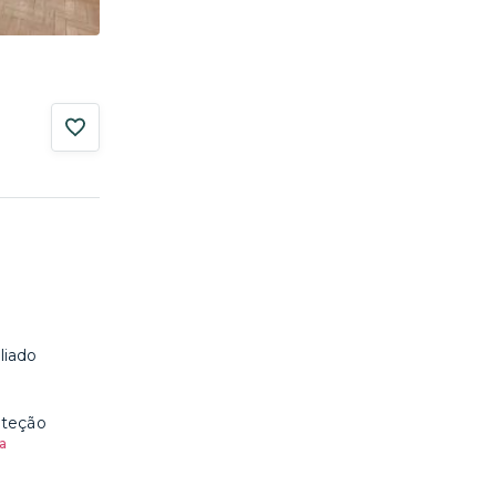
liado
oteção
a