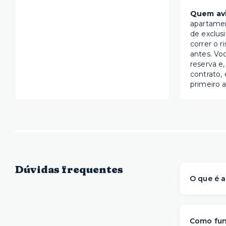
Quem avi
apartame
de exclus
correr o r
antes. Vo
reserva e,
contrato, 
primeiro a
Dúvidas frequentes
O que é a
A Yuca é 
prontos 
Como fun
com mai