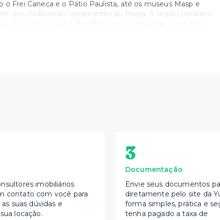
o o Frei Caneca e o Pátio Paulista, até os museus Masp e
lém dos tradicionais restaurantes do Bixiga. A região também
s, o Oswaldo Cruz e a Beneficência Portuguesa. Já na área
3
Documentação
nsultores imobiliários
Envie seus documentos par
m contato com você para
diretamente pelo site da Y
s as suas dúvidas e
forma simples, prática e se
 sua locação.
tenha pagado a taxa de