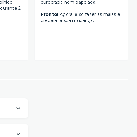
olhido
burocracia nem papelada.
 durante 2
Pronto!
Agora, é só fazer as malas e
preparar a sua mudança.
os
um viver
es da sua