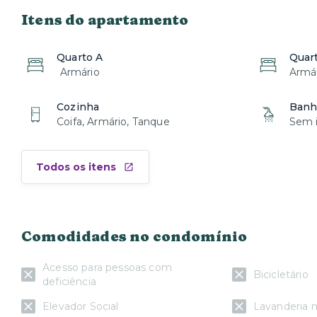
Itens do apartamento
Quarto A
Quar
Armário
Armár
Cozinha
Banhe
Coifa, Armário, Tanque
Sem i
Todos os itens
Comodidades no condomínio
Acesso para pessoas com
Bicicletário
deficiência
Elevador Social
Lavanderia n