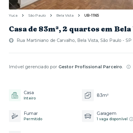
Yuca
São Paulo
Bela Vista
UB-11165
Casa de 83m², 2 quartos em Bela 
Rua Martiniano de Carvalho, Bela Vista, São Paulo - SP
Imóvel gerenciado por
Gestor Profissional Parceiro
.
Casa
83m²
Inteiro
Fumar
Garagem
Permitido
1 vaga disponível