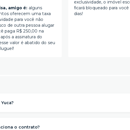
exclusividade, o imóvel esc
sa, amigo é:
alguns
ficará bloqueado para você
ntos oferecem uma taxa
dias!
ividade para você não
isco de outra pessoa alugar
cê paga R$ 250,00 na
 após a assinatura do
esse valor é abatido do seu
luguel!
 Yuca?
a solução de moradia
referência na locação de apartament
para morar
. Nós descomplicamos o aluguel para proporcionar 
ciona o contrato?
s
conveniência, conforto e flexibilidade
– e isso começa ant