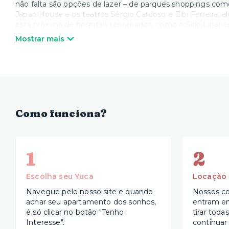
não falta são opções de lazer – de parques shoppings com
Japan House e os teatros Sérgio Cardoso e Bibi Ferreira, a
está próxima de hospitais renomados, como o Sírio Libanê
de educação, fica ali a Fundação Getúlio Vargas (FGV).
Mostrar mais
Como funciona?
1
2
Escolha seu Yuca
Locação
Navegue pelo nosso site e quando
Nossos co
achar seu apartamento dos sonhos,
entram e
é só clicar no botão "Tenho
tirar toda
Interesse".
continuar