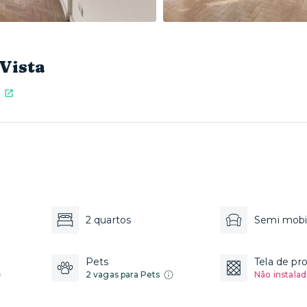
Vista
2 quartos
Semi mobi
Pets
Tela de pr
2 vagas para Pets
Não instalad