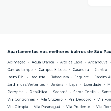
com mai
mudança.
A gente s
O process
com muito
escolher 
contrato 
Nosso sit
Locações 
profissio
de 30 mes
opções. A
fidelidad
tudo func
pode
res
Apartamentos nos melhores bairros de São Pau
Os morado
Fique de 
junto com
Você pode
Aclimação
Agua Branca
Alto da Lapa
Aricanduva
uma unida
vida na p
Campo Limpo
Campos Elíseos
Carandiru
Centro
equipe via
A melhor 
Itaim Bibi
Itaquera
Jabaquara
Jaguaré
Jardim A
Seja uma 
sua docum
Jardim das Vertentes
Jardins
Lapa
Liberdade
M
a morar.
computado
Pompéia
República
Sacomã
Santa Cecília
Sant
Vila Congonhas
Vila Cruzeiro
Vila Deodoro
Vila Fo
Vila Olímpia
Vila Paranaguá
Vila Prudente
Vila Ro