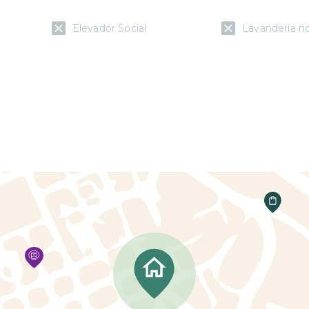
Elevador Social
Lavanderia n