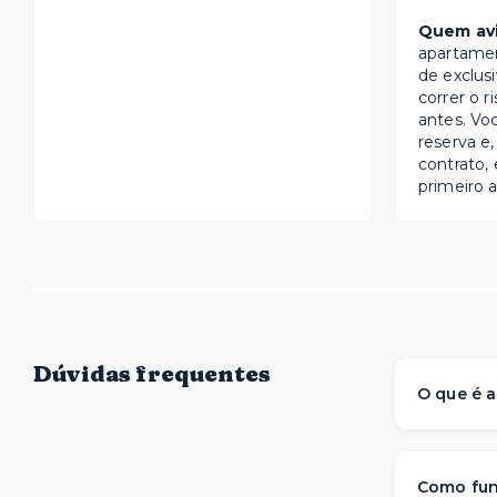
Quem avi
apartame
de exclus
correr o r
antes. Vo
reserva e,
contrato, 
primeiro a
Dúvidas frequentes
O que é a
A Yuca é 
prontos 
Como fun