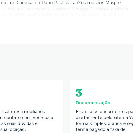
o o Frei Caneca e o Pátio Paulista, até os museus Masp e
lém dos tradicionais restaurantes do Bixiga. A região também
s, o Oswaldo Cruz e a Beneficência Portuguesa. Já na área
3
Documentação
nsultores imobiliários
Envie seus documentos par
m contato com você para
diretamente pelo site da Y
s as suas dúvidas e
forma simples, prática e se
 sua locação.
tenha pagado a taxa de