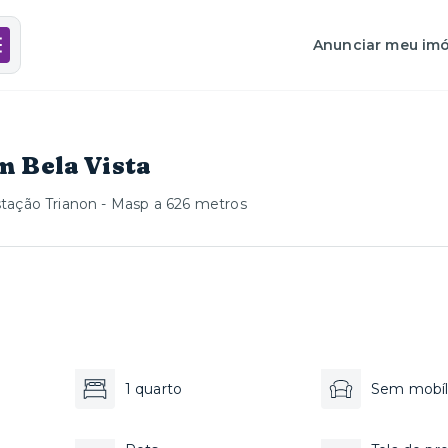
Anunciar meu imó
m Bela Vista
tação Trianon - Masp a 626 metros
1 quarto
Sem mobíl