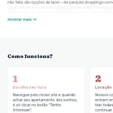
não falta são opções de lazer – de parques shoppings com
Japan House e os teatros Sérgio Cardoso e Bibi Ferreira, a
está próxima de hospitais renomados, como o Sírio Libanê
de educação, fica ali a Fundação Getúlio Vargas (FGV).
Mostrar mais
Como funciona?
1
2
Escolha seu Yuca
Locação
Navegue pelo nosso site e quando
Nossos co
achar seu apartamento dos sonhos,
entram e
é só clicar no botão "Tenho
tirar toda
Interesse".
continuar