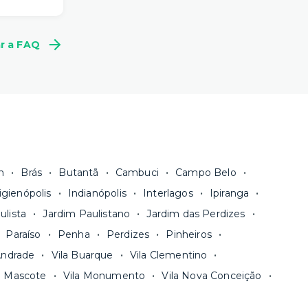
es da sua
mprometer
a pode
m
r a FAQ
s.
estão
ão padrão
boas
nimo de
m com
 você
do mês
 longos
.
Escolha
ento de
n
Brás
Butantã
Cambuci
Campo Belo
 a nossa
igienópolis
Indianópolis
Interlagos
Ipiranga
ê envia
ulista
Jardim Paulistano
Jardim das Perdizes
e começar
Paraíso
Penha
Perdizes
Pinheiros
Andrade
Vila Buarque
Vila Clementino
a Mascote
Vila Monumento
Vila Nova Conceição