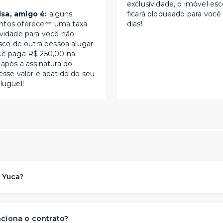
exclusividade, o imóvel esc
sa, amigo é:
alguns
ficará bloqueado para você
ntos oferecem uma taxa
dias!
ividade para você não
isco de outra pessoa alugar
cê paga R$ 250,00 na
 após a assinatura do
esse valor é abatido do seu
luguel!
 Yuca?
a solução de moradia
referência na locação de apartament
para morar
. Nós descomplicamos o aluguel para proporcionar 
ciona o contrato?