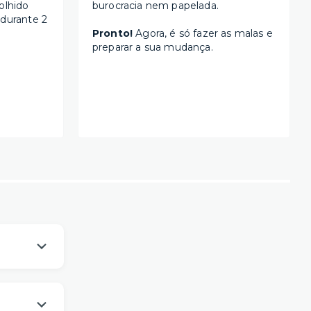
olhido
burocracia nem papelada.
 durante 2
Pronto!
Agora, é só fazer as malas e
preparar a sua mudança.
os
um viver