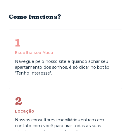
Libanês, o Oswaldo Cruz e a Beneficência Portuguesa.
Já na área de educação, fica ali a Fundação Getúlio
Vargas (FGV).
Como funciona?
1
Escolha seu Yuca
Navegue pelo nosso site e quando achar seu
apartamento dos sonhos, é só clicar no botão
"Tenho Interesse".
2
Locação
Nossos consultores imobiliários entram em
contato com você para tirar todas as suas