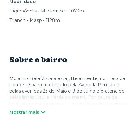
Mobilidade
Higienópolis - Mackenzie • 1073m
Trianon - Masp • 1128m
Sobre o bairro
Morar na Bela Vista é estar, literalmente, no meio da
cidade. O bairro é cercado pela Avenida Paulista e
pelas avenidas 23 de Maio e 9 de Julho e é atendido
pelas linhas Azul e Verde do metrô. Por causa da
localização estratégica, o que não falta são opções de
lazer – de parques shoppings como o Frei Caneca e o
Mostrar mais
Pátio Paulista, até os museus Masp e Japan House e
os teatros Sérgio Cardoso e Bibi Ferreira, além dos
tradicionais restaurantes do Bixiga. A região também
está próxima de hospitais renomados, como o Sírio