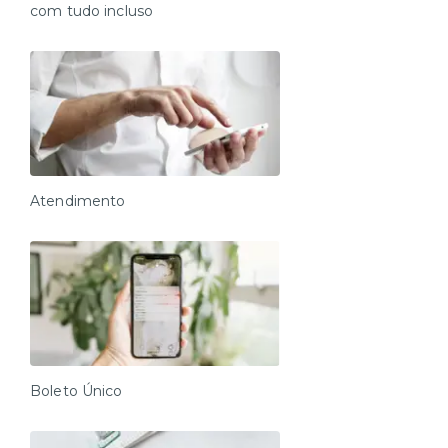
information.
com tudo incluso
Atendimento
Boleto Único