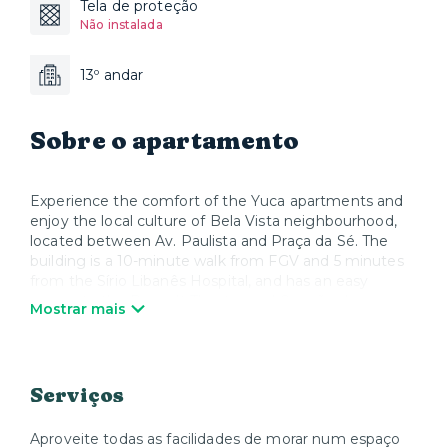
Tela de proteção
Não instalada
13º andar
Sobre o apartamento
Experience the comfort of the Yuca apartments and
enjoy the local culture of Bela Vista neighbourhood,
located between Av. Paulista and Praça da Sé. The
building is a 10-minute walk from FGV and 5 minutes
from the Sírio Libanês Hospital, and has an easy
access to the Renault Theatre and Casarão do
Mostrar mais
Belvedere. The apartments include bed linen, Smart
TV and Wi-Fi. Let us take care of the details while you
enjoy the dynamic urban life of Bela Vista, feeling truly
at home.
Serviços
*Only small animals allowed. *This building has a strict
visitor policy. Please consult our team for more
Aproveite todas as facilidades de morar num espaço