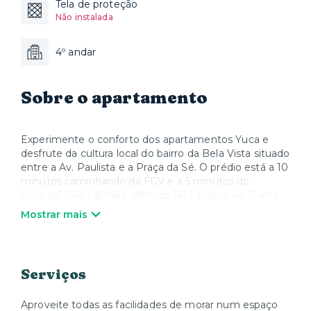
Tela de proteção
Não instalada
4º andar
Sobre o apartamento
Experimente o conforto dos apartamentos Yuca e
desfrute da cultura local do bairro da Bela Vista situado
entre a Av. Paulista e a Praça da Sé. O prédio está a 10
minutos caminhando da FGV e a 5 minutos do
Hospital Sírio Libanês, além do fácil acesso ao Teatro
Renault e ao Casarão do Belvedere. Os apartamentos
Mostrar mais
incluem roupa de cama, Smart TV e Wi-Fi. Deixe-nos
cuidar dos detalhes enquanto desfruta da vida urbana
dinâmica da Bela Vista, sentindo-se verdadeiramente
em casa.
Serviços
*Apenas são permitidos animais de pequeno porte.
Aproveite todas as facilidades de morar num espaço