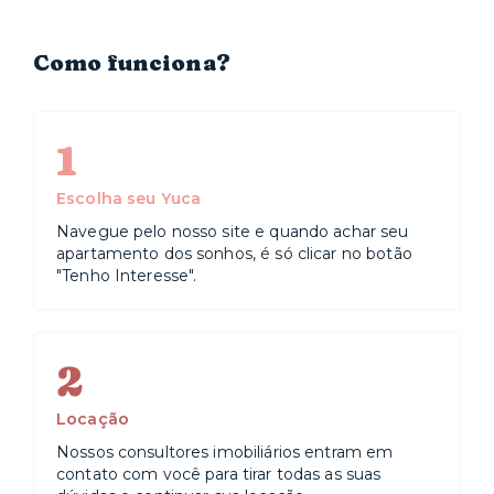
Libanês, o Oswaldo Cruz e a Beneficência Portuguesa.
Já na área de educação, fica ali a Fundação Getúlio
Vargas (FGV).
Como funciona?
1
Escolha seu Yuca
Navegue pelo nosso site e quando achar seu
apartamento dos sonhos, é só clicar no botão
"Tenho Interesse".
2
Locação
Nossos consultores imobiliários entram em
contato com você para tirar todas as suas