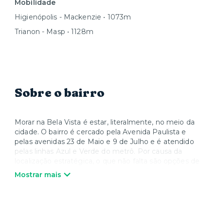
Mobilidade
Higienópolis - Mackenzie • 1073m
Trianon - Masp • 1128m
Sobre o bairro
Morar na Bela Vista é estar, literalmente, no meio da
cidade. O bairro é cercado pela Avenida Paulista e
pelas avenidas 23 de Maio e 9 de Julho e é atendido
pelas linhas Azul e Verde do metrô. Por causa da
localização estratégica, o que não falta são opções de
lazer – de parques shoppings como o Frei Caneca e o
Mostrar mais
Pátio Paulista, até os museus Masp e Japan House e
os teatros Sérgio Cardoso e Bibi Ferreira, além dos
tradicionais restaurantes do Bixiga. A região também
está próxima de hospitais renomados, como o Sírio