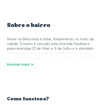
Sobre o bairro
Morar na Bela Vista é estar, literalmente, no meio da
cidade. O bairro é cercado pela Avenida Paulista e
pelas avenidas 23 de Maio e 9 de Julho e é atendido
pelas linhas Azul e Verde do metrô. Por causa da
localização estratégica, o que não falta são opções de
lazer – de parques shoppings como o Frei Caneca e o
Mostrar mais
Pátio Paulista, até os museus Masp e Japan House e
os teatros Sérgio Cardoso e Bibi Ferreira, além dos
tradicionais restaurantes do Bixiga. A região também
está próxima de hospitais renomados, como o Sírio
Libanês, o Oswaldo Cruz e a Beneficência Portuguesa.
Já na área de educação, fica ali a Fundação Getúlio
Vargas (FGV).
Como funciona?