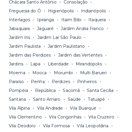
Os moradores ainda contam com a facilidade de
ideal para o seu momento de vida na página das
Chácara Santo Antônio
Consolação
pagar todas as contas do mês junto com o
unidades.
Freguesia do Ó
Higienópolis
Indianópolis
aluguel, em um boleto único. Quer ainda mais
A melhor parte é que todo o
processo de
Interlagos
Ipiranga
Itaim Bibi
Itaquera
praticidade? Escolha uma unidade com serviços
locação é 100% digital
: você envia sua
inclusos e solicite suporte e manutenção para a
Jabaquara
Jaguaré
Jardim Anália Franco
documentação pelo site da Yuca e assina o
nossa equipe via app.
Jardim Iris
Jardim Lar São Paulo
contrato na tela do seu computador ou celular.
Seja uma mala ou um caminhão de mudança: é
Simples, seguro e sem burocracia!
Jardim Paulista
Jardim Paulistano
só levar as suas coisas e começar a morar.
Jardim das Perdizes
Jardim das Vertentes
Jardins
Lapa
Liberdade
Mirandópolis
Moema
Mooca
Morumbi
Multi Barueri
Paraíso
Penha
Perdizes
Pinheiros
Pompéia
República
Sacomã
Santa Cecília
Santana
Santo Amaro
Saúde
Tatuapé
Vila Alpina
Vila Andrade
Vila Buarque
Vila Clementino
Vila Congonhas
Vila Cruzeiro
Vila Deodoro
Vila Formosa
Vila Leopoldina