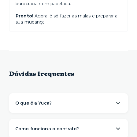
burocracia nem papelada.
Pronto!
Agora, é só fazer as malas e preparar a
sua mudança.
Dúvidas frequentes
O que é a Yuca?
A Yuca é a solução de moradia
referência na
locação de apartamentos prontos para
Como funciona o contrato?
morar
. Nós descomplicamos o aluguel para