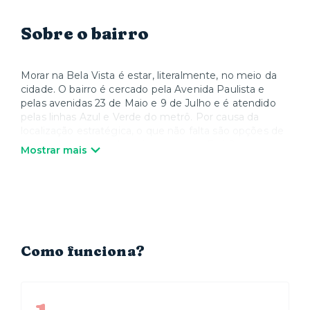
Sobre o bairro
Morar na Bela Vista é estar, literalmente, no meio da
cidade. O bairro é cercado pela Avenida Paulista e
pelas avenidas 23 de Maio e 9 de Julho e é atendido
pelas linhas Azul e Verde do metrô. Por causa da
localização estratégica, o que não falta são opções de
lazer – de parques shoppings como o Frei Caneca e o
Mostrar mais
Pátio Paulista, até os museus Masp e Japan House e
os teatros Sérgio Cardoso e Bibi Ferreira, além dos
tradicionais restaurantes do Bixiga. A região também
está próxima de hospitais renomados, como o Sírio
Libanês, o Oswaldo Cruz e a Beneficência Portuguesa.
Já na área de educação, fica ali a Fundação Getúlio
Vargas (FGV).
Como funciona?