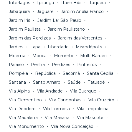
A melhor parte é que todo o
processo de
Interlagos
Ipiranga
Itaim Bibi
Itaquera
praticidade? Escolha uma unidade com serviços
locação é 100% digital
: você envia sua
inclusos e solicite suporte e manutenção para a
Jabaquara
Jaguaré
Jardim Anália Franco
documentação pelo site da Yuca e assina o
nossa equipe via app.
Jardim Iris
Jardim Lar São Paulo
contrato na tela do seu computador ou celular.
Seja uma mala ou um caminhão de mudança: é
Simples, seguro e sem burocracia!
Jardim Paulista
Jardim Paulistano
só levar as suas coisas e começar a morar.
Jardim das Perdizes
Jardim das Vertentes
Jardins
Lapa
Liberdade
Mirandópolis
Moema
Mooca
Morumbi
Multi Barueri
Paraíso
Penha
Perdizes
Pinheiros
Pompéia
República
Sacomã
Santa Cecília
Santana
Santo Amaro
Saúde
Tatuapé
Vila Alpina
Vila Andrade
Vila Buarque
Vila Clementino
Vila Congonhas
Vila Cruzeiro
Vila Deodoro
Vila Formosa
Vila Leopoldina
Vila Madalena
Vila Mariana
Vila Mascote
Vila Monumento
Vila Nova Conceição