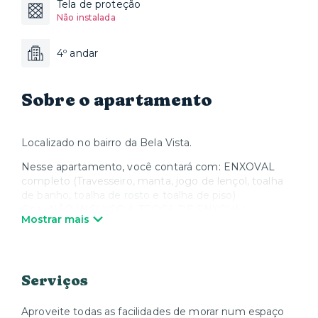
Tela de proteção
Não instalada
4º andar
Sobre o apartamento
Localizado no bairro da Bela Vista.
Nesse apartamento, você contará com: ENXOVAL
completo (Travesseiro, manta, jogo de lençol, toalha
de banho, toalha de rosto e toalha de piso)
Obs.: NÃO INCLUSO A TROCA DE ENXOVAL,
Mostrar mais
podendo ser SOLICITADA mediante um CUSTO
ADICIONAL;
Comodidades do condomínio:
Serviços
- Lavanderia (Sistema OMO - Há cobrança para
utilização);
Aproveite todas as facilidades de morar num espaço
- Pet place;