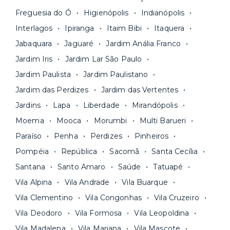
pagar todas as contas do mês junto com o
unidades.
Freguesia do Ó
Higienópolis
Indianópolis
aluguel, em um boleto único. Quer ainda mais
A melhor parte é que todo o
processo de
Interlagos
Ipiranga
Itaim Bibi
Itaquera
praticidade? Escolha uma unidade com serviços
locação é 100% digital
: você envia sua
inclusos e solicite suporte e manutenção para a
Jabaquara
Jaguaré
Jardim Anália Franco
documentação pelo site da Yuca e assina o
nossa equipe via app.
Jardim Iris
Jardim Lar São Paulo
contrato na tela do seu computador ou celular.
Seja uma mala ou um caminhão de mudança: é
Simples, seguro e sem burocracia!
Jardim Paulista
Jardim Paulistano
só levar as suas coisas e começar a morar.
Jardim das Perdizes
Jardim das Vertentes
Jardins
Lapa
Liberdade
Mirandópolis
Moema
Mooca
Morumbi
Multi Barueri
Paraíso
Penha
Perdizes
Pinheiros
Pompéia
República
Sacomã
Santa Cecília
Santana
Santo Amaro
Saúde
Tatuapé
Vila Alpina
Vila Andrade
Vila Buarque
Vila Clementino
Vila Congonhas
Vila Cruzeiro
Vila Deodoro
Vila Formosa
Vila Leopoldina
Vila Madalena
Vila Mariana
Vila Mascote