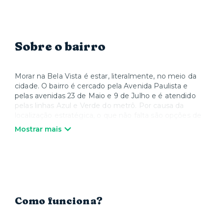
Sobre o bairro
Morar na Bela Vista é estar, literalmente, no meio da
cidade. O bairro é cercado pela Avenida Paulista e
pelas avenidas 23 de Maio e 9 de Julho e é atendido
pelas linhas Azul e Verde do metrô. Por causa da
localização estratégica, o que não falta são opções de
lazer – de parques shoppings como o Frei Caneca e o
Mostrar mais
Pátio Paulista, até os museus Masp e Japan House e
os teatros Sérgio Cardoso e Bibi Ferreira, além dos
tradicionais restaurantes do Bixiga. A região também
está próxima de hospitais renomados, como o Sírio
Libanês, o Oswaldo Cruz e a Beneficência Portuguesa.
Já na área de educação, fica ali a Fundação Getúlio
Vargas (FGV).
Como funciona?