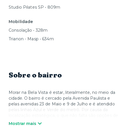
Studio Pilates SP • 809m
Mobilidade
Consolação • 328m
Trianon - Masp • 634m
Sobre o bairro
Morar na Bela Vista é estar, literalmente, no meio da
cidade. O bairro é cercado pela Avenida Paulista e
pelas avenidas 23 de Maio e 9 de Julho e é atendido
pelas linhas Azul e Verde do metrô. Por causa da
localização estratégica, o que não falta são opções de
lazer – de parques shoppings como o Frei Caneca e o
Mostrar mais
Pátio Paulista, até os museus Masp e Japan House e