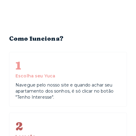
os teatros Sérgio Cardoso e Bibi Ferreira, além dos
tradicionais restaurantes do Bixiga. A região também
está próxima de hospitais renomados, como o Sírio
Libanês, o Oswaldo Cruz e a Beneficência Portuguesa.
Já na área de educação, fica ali a Fundação Getúlio
Vargas (FGV).
Como funciona?
1
Escolha seu Yuca
Navegue pelo nosso site e quando achar seu
apartamento dos sonhos, é só clicar no botão
"Tenho Interesse".
2