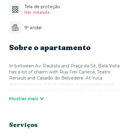
Tela de proteção
Não instalada
9º andar
Sobre o apartamento
In between Av. Paulista and Praça da Sé, Bela Vista
has a lot of charm with Rua Frei Caneca, Teatro
Renault and Casarão do Belvedere. At Yuca
apartments you’ll find modern and sophisticated
furniture, an equipped kitchen with utensils, crockery,
pans, cutlery and all appliances, in addition to Smart TV
Mostrar mais
and Wi-Fi. When you wish to relax, Yuca offers high
quality mattresses, bed linen and towels. We take care
of everything so that you can enjoy your stay and feel
at home.
Serviços
*Parking upon availability and payment. *It is