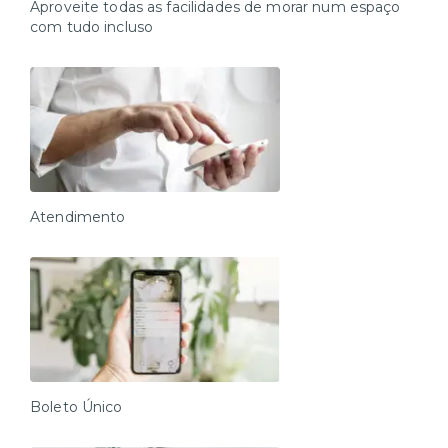
necessary to complete your facial registration to
Aproveite todas as facilidades de morar num espaço
access this condominium.
com tudo incluso
Atendimento
Boleto Único