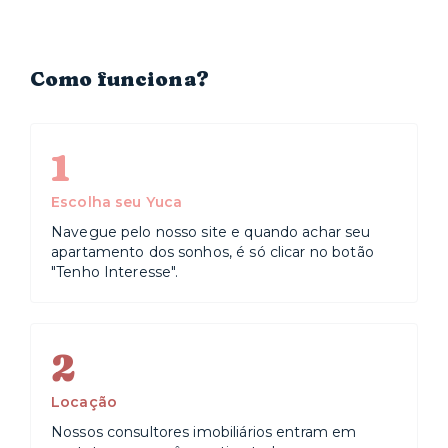
está próxima de hospitais renomados, como o Sírio
Libanês, o Oswaldo Cruz e a Beneficência Portuguesa.
Já na área de educação, fica ali a Fundação Getúlio
Vargas (FGV).
Como funciona?
1
Escolha seu Yuca
Navegue pelo nosso site e quando achar seu
apartamento dos sonhos, é só clicar no botão
"Tenho Interesse".
2
Locação
Nossos consultores imobiliários entram em