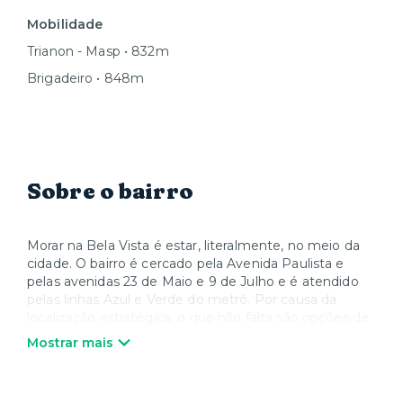
Mobilidade
Trianon - Masp • 832m
Brigadeiro • 848m
Sobre o bairro
Morar na Bela Vista é estar, literalmente, no meio da
cidade. O bairro é cercado pela Avenida Paulista e
pelas avenidas 23 de Maio e 9 de Julho e é atendido
pelas linhas Azul e Verde do metrô. Por causa da
localização estratégica, o que não falta são opções de
lazer – de parques shoppings como o Frei Caneca e o
Mostrar mais
Pátio Paulista, até os museus Masp e Japan House e
os teatros Sérgio Cardoso e Bibi Ferreira, além dos
tradicionais restaurantes do Bixiga. A região também