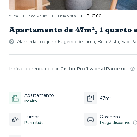
Yuca
São Paulo
Bela Vista
BL0100
Apartamento de 47m², 1 quarto 
Alameda Joaquim Eugênio de Lima, Bela Vista, São Pa
Imóvel gerenciado por
Gestor Profissional Parceiro
.
Apartamento
47m²
Inteiro
Fumar
Garagem
Permitido
1 vaga disponível