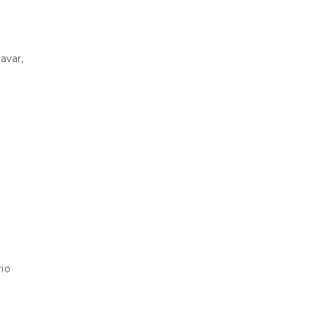
avar,
rio