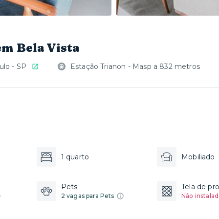
em Bela Vista
ulo - SP
Estação Trianon - Masp a 832 metros
1 quarto
Mobiliado
Pets
Tela de pr
2 vagas para Pets
Não instalad