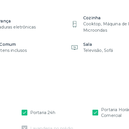
Cozinha
rança
Cooktop, Máquina de l
duras eletrônicas
Microondas
 Comum
Sala
tens inclusos
Televisão, Sofá
Portaria Horá
Portaria 24h
Comercial
Lavanderia no prédio