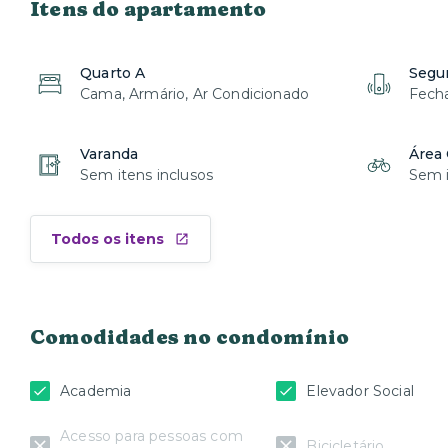
Itens do apartamento
Quarto A
Segu
Cama, Armário, Ar Condicionado
Fecha
Varanda
Área
Sem itens inclusos
Sem i
Todos os itens
Comodidades no condomínio
Academia
Elevador Social
Acesso para pessoas com
Bicicletário