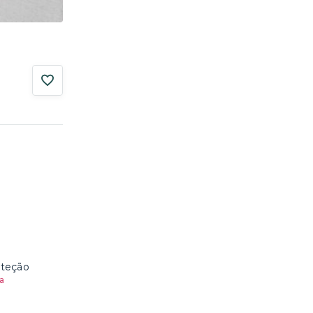
oteção
a