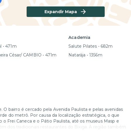
Expandir Mapa
Academia
al • 471m
Salute Pilates • 682m
ueira César/ CAMBIO • 471m
Natarája • 1356m
e. O bairro é cercado pela Avenida Paulista e pelas avenidas
erde do metrô. Por causa da localização estratégica, o que
o o Frei Caneca e o Pátio Paulista, até os museus Masp e
lém dos tradicionais restaurantes do Bixiga. A região também