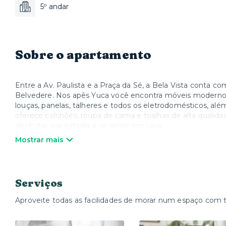
5º andar
Sobre o apartamento
Entre a Av. Paulista e a Praça da Sé, a Bela Vista conta c
Belvedere. Nos apês Yuca você encontra móveis modernos 
louças, panelas, talheres e todos os eletrodomésticos, alé
oferece colchões, roupa de cama e toalhas de alta qualid
desfrutar sua estadia e se sentir em casa.
Mostrar mais
*Estacionamento mediante disponibilidade e pagamento.
Serviços
Aproveite todas as facilidades de morar num espaço com 