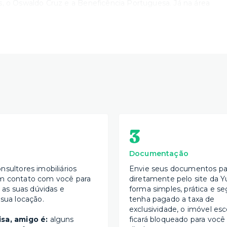
s, o Oswaldo Cruz e a Beneficência Portuguesa. Já na área
3
Documentação
nsultores imobiliários
Envie seus documentos par
m contato com você para
diretamente pelo site da Y
s as suas dúvidas e
forma simples, prática e se
 sua locação.
tenha pagado a taxa de
exclusividade, o imóvel esc
sa, amigo é:
alguns
ficará bloqueado para você