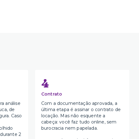
4
Contrato
a análise
Com a documentação aprovada, a
uca, de
última etapa é assinar o contrato de
gura. Caso
locação. Mas não esquente a
cabeça: você faz tudo online, sem
olhido
burocracia nem papelada.
 durante 2