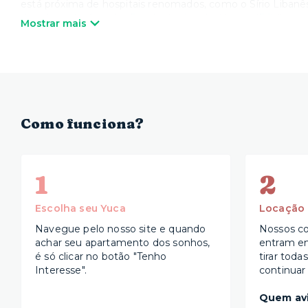
está próxima de hospitais renomados, como o Sírio Libanê
de educação, fica ali a Fundação Getúlio Vargas (FGV).
Mostrar mais
Como funciona?
1
2
Escolha seu Yuca
Locação
Navegue pelo nosso site e quando
Nossos co
achar seu apartamento dos sonhos,
entram e
é só clicar no botão "Tenho
tirar toda
Interesse".
continuar
Quem avi