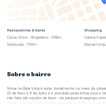
Restaurantes & bares
Shopping
Cacau Show - Brigadeiro • 398m
Galeria Espir
Starbucks • 739m
Ráscal-Cerq
Sobre o bairro
Morar na Bela Vista é estar, literalmente, no meio da cidad
23 de Maio e 9 de Julho e é atendido pelas linhas Azul e V
não falta são opções de lazer – de parques shoppings com
Japan House e os teatros Sérgio Cardoso e Bibi Ferreira, a