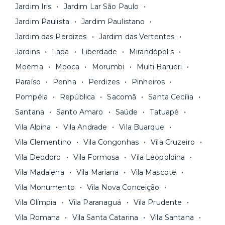
nossa equipe via app.
Jardim Iris
Jardim Lar São Paulo
contrato na tela do seu computador ou celular.
Seja uma mala ou um caminhão de mudança: é
Simples, seguro e sem burocracia!
Jardim Paulista
Jardim Paulistano
só levar as suas coisas e começar a morar.
Jardim das Perdizes
Jardim das Vertentes
Jardins
Lapa
Liberdade
Mirandópolis
Moema
Mooca
Morumbi
Multi Barueri
Paraíso
Penha
Perdizes
Pinheiros
Pompéia
República
Sacomã
Santa Cecília
Santana
Santo Amaro
Saúde
Tatuapé
Vila Alpina
Vila Andrade
Vila Buarque
Vila Clementino
Vila Congonhas
Vila Cruzeiro
Vila Deodoro
Vila Formosa
Vila Leopoldina
Vila Madalena
Vila Mariana
Vila Mascote
Vila Monumento
Vila Nova Conceição
Vila Olímpia
Vila Paranaguá
Vila Prudente
Vila Romana
Vila Santa Catarina
Vila Santana