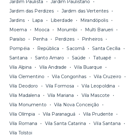
Seja uma mala ou um caminhão de mudança: é
Simples, seguro e sem burocracia!
Jardim Paulista
Jardim Paulistano
só levar as suas coisas e começar a morar.
Jardim das Perdizes
Jardim das Vertentes
Jardins
Lapa
Liberdade
Mirandópolis
Moema
Mooca
Morumbi
Multi Barueri
Paraíso
Penha
Perdizes
Pinheiros
Pompéia
República
Sacomã
Santa Cecília
Santana
Santo Amaro
Saúde
Tatuapé
Vila Alpina
Vila Andrade
Vila Buarque
Vila Clementino
Vila Congonhas
Vila Cruzeiro
Vila Deodoro
Vila Formosa
Vila Leopoldina
Vila Madalena
Vila Mariana
Vila Mascote
Vila Monumento
Vila Nova Conceição
Vila Olímpia
Vila Paranaguá
Vila Prudente
Vila Romana
Vila Santa Catarina
Vila Santana
Vila Tolstoi