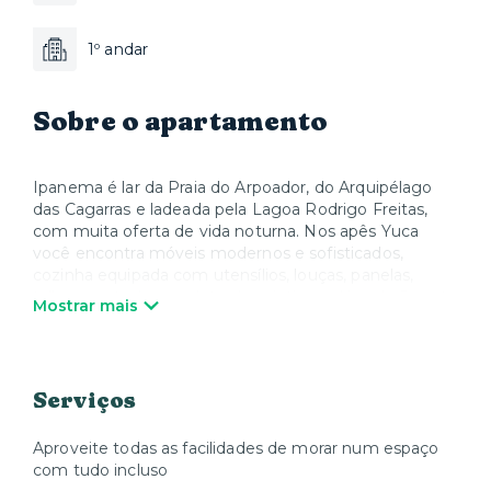
1º andar
Sobre o apartamento
Ipanema é lar da Praia do Arpoador, do Arquipélago
das Cagarras e ladeada pela Lagoa Rodrigo Freitas,
com muita oferta de vida noturna. Nos apês Yuca
você encontra móveis modernos e sofisticados,
cozinha equipada com utensílios, louças, panelas,
talheres e todos os eletrodomésticos, além de Smart
Mostrar mais
TV e Wi-Fi. Quando quiser relaxar, a Yuca oferece
colchões, roupa de cama e toalhas de alta qualidade.
Nós cuidamos de tudo para que você possa desfrutar
sua estadia e se sentir em casa.
Serviços
Aproveite todas as facilidades de morar num espaço
com tudo incluso