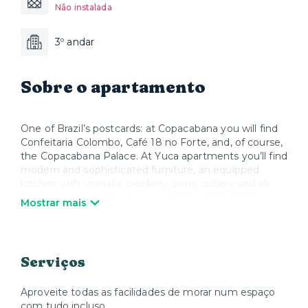
Não instalada
3º andar
Sobre o apartamento
One of Brazil’s postcards: at Copacabana you will find
Confeitaria Colombo, Café 18 no Forte, and, of course,
the Copacabana Palace. At Yuca apartments you’ll find
modern and sophisticated furniture, an equipped
kitchen with utensils, crockery, pans, cutlery and all
appliances, in addition to Smart TV and Wi-Fi. When
Mostrar mais
you wish to relax, Yuca offers high quality mattresses,
bed linen and towels. We take care of everything so
that you can enjoy your stay and feel at home.
Serviços
*This building doesn't have a 24 hour doorman.
Depending on your check-in time, we will arrange key
collection at our nearest collection point.
Aproveite todas as facilidades de morar num espaço
com tudo incluso