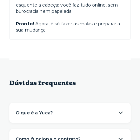
esquente a cabeça: você faz tudo online, sem
burocracia nem papelada.
Pronto!
Agora, é só fazer as malas e preparar a
sua mudança.
Dúvidas frequentes
O que é a Yuca?
A Yuca é a solução de moradia
referência na
locação de apartamentos prontos para
Como funciona o contrato?