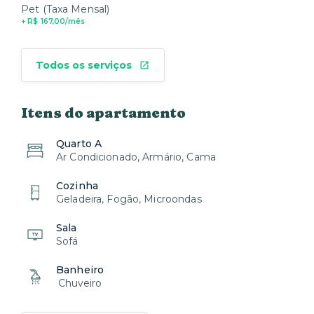
Atenção:
Pet (Taxa Mensal)
+ R$ 167,00/mês
Cuide do imóvel como se fosse seu. Em caso de
dúvidas, estamos à disposição para ajudar!
Todos os serviços
Estamos à sua disposição 24 horas por dia, prontos
para responder suas necessidades por mensagem.
Sua experiência na Xtay é nossa prioridade absoluta.
Itens do apartamento
Quarto A
Ar Condicionado, Armário, Cama
Cozinha
Geladeira, Fogão, Microondas
Sala
Sofá
Banheiro
Chuveiro