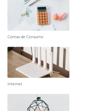
segurança durante sua estadia.
Seja para uma viagem de negócios, lazer ou uma
temporada mais longa, este estúdio oferece um
ambiente acolhedor e funcional, pensado para que
você aproveite ao máximo sua experiência.
Check-in e acesso:
Contas de Consumo
O check-in é 100% autônomo e obrigatório para liberar
o acesso à unidade e deve ser feito pelo nosso
aplicativo (Android e iOS). O link será enviado assim
que a reserva for confirmada.
Horários:
Check-in: a partir das 15h
Check-out: até às 11h (sem exceções)
Internet
Saídas após o horário estão sujeitas à multa.
Entrada antecipada / saída estendida:
Disponível somente mediante contratação e