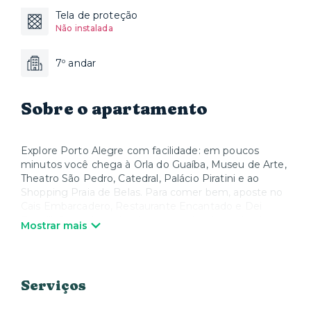
Tela de proteção
Não instalada
7º andar
Sobre o apartamento
Explore Porto Alegre com facilidade: em poucos
minutos você chega à Orla do Guaíba, Museu de Arte,
Theatro São Pedro, Catedral, Palácio Piratini e ao
Shopping Praia de Belas. Para comer bem, aposte no
Cais Embarcadero, Restaurante Encantado e Dei
Fratelli. O condomínio oferece academia equipada,
Mostrar mais
lavanderia paga à parte e mercadinho 24h — ideal para
quem busca conforto, localização e autonomia.
O acesso ao espaço acontece por reconhecimento
Serviços
facial. A senha da unidade será enviada após o seu
check-in, através do aplicativo Xtay ou Web-check-in,