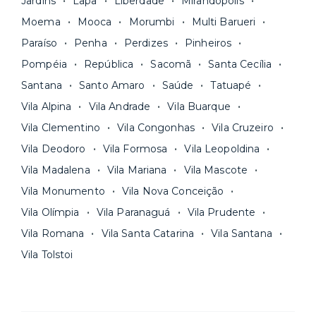
Jardins
Lapa
Liberdade
Mirandópolis
Moema
Mooca
Morumbi
Multi Barueri
Paraíso
Penha
Perdizes
Pinheiros
Pompéia
República
Sacomã
Santa Cecília
Santana
Santo Amaro
Saúde
Tatuapé
Vila Alpina
Vila Andrade
Vila Buarque
Vila Clementino
Vila Congonhas
Vila Cruzeiro
Vila Deodoro
Vila Formosa
Vila Leopoldina
Vila Madalena
Vila Mariana
Vila Mascote
Vila Monumento
Vila Nova Conceição
Vila Olímpia
Vila Paranaguá
Vila Prudente
Vila Romana
Vila Santa Catarina
Vila Santana
Vila Tolstoi