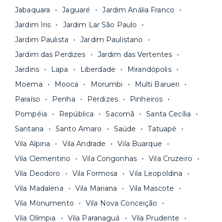
Jabaquara
Jaguaré
Jardim Anália Franco
Jardim Iris
Jardim Lar São Paulo
Jardim Paulista
Jardim Paulistano
Jardim das Perdizes
Jardim das Vertentes
Jardins
Lapa
Liberdade
Mirandópolis
Moema
Mooca
Morumbi
Multi Barueri
Paraíso
Penha
Perdizes
Pinheiros
Pompéia
República
Sacomã
Santa Cecília
Santana
Santo Amaro
Saúde
Tatuapé
Vila Alpina
Vila Andrade
Vila Buarque
Vila Clementino
Vila Congonhas
Vila Cruzeiro
Vila Deodoro
Vila Formosa
Vila Leopoldina
Vila Madalena
Vila Mariana
Vila Mascote
Vila Monumento
Vila Nova Conceição
Vila Olímpia
Vila Paranaguá
Vila Prudente