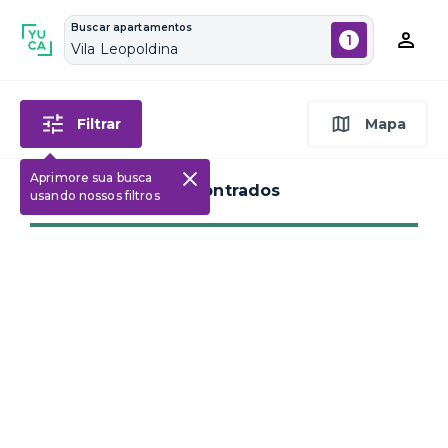
Buscar apartamentos
1
Vila Leopoldina
Filtrar
Mapa
Aprimore sua busca
SEM resultados encontrados
usando nossos filtros