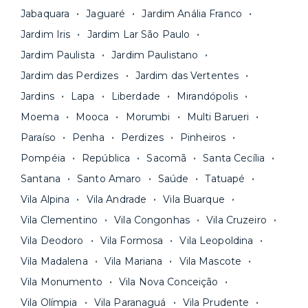
Jabaquara
Jaguaré
Jardim Anália Franco
Jardim Iris
Jardim Lar São Paulo
Jardim Paulista
Jardim Paulistano
Jardim das Perdizes
Jardim das Vertentes
Jardins
Lapa
Liberdade
Mirandópolis
Moema
Mooca
Morumbi
Multi Barueri
Paraíso
Penha
Perdizes
Pinheiros
Pompéia
República
Sacomã
Santa Cecília
Santana
Santo Amaro
Saúde
Tatuapé
Vila Alpina
Vila Andrade
Vila Buarque
Vila Clementino
Vila Congonhas
Vila Cruzeiro
Vila Deodoro
Vila Formosa
Vila Leopoldina
Vila Madalena
Vila Mariana
Vila Mascote
Vila Monumento
Vila Nova Conceição
Vila Olímpia
Vila Paranaguá
Vila Prudente