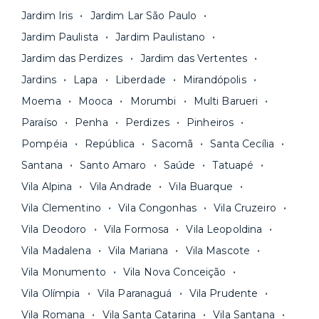
Jardim Iris
Jardim Lar São Paulo
Jardim Paulista
Jardim Paulistano
Jardim das Perdizes
Jardim das Vertentes
Jardins
Lapa
Liberdade
Mirandópolis
Moema
Mooca
Morumbi
Multi Barueri
Paraíso
Penha
Perdizes
Pinheiros
Pompéia
República
Sacomã
Santa Cecília
Santana
Santo Amaro
Saúde
Tatuapé
Vila Alpina
Vila Andrade
Vila Buarque
Vila Clementino
Vila Congonhas
Vila Cruzeiro
Vila Deodoro
Vila Formosa
Vila Leopoldina
Vila Madalena
Vila Mariana
Vila Mascote
Vila Monumento
Vila Nova Conceição
Vila Olímpia
Vila Paranaguá
Vila Prudente
Vila Romana
Vila Santa Catarina
Vila Santana