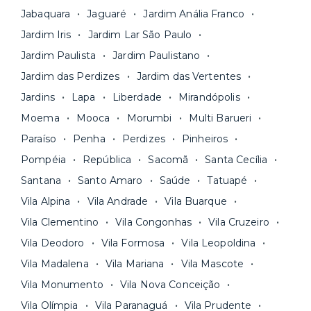
Jabaquara
Jaguaré
Jardim Anália Franco
Jardim Iris
Jardim Lar São Paulo
Jardim Paulista
Jardim Paulistano
Jardim das Perdizes
Jardim das Vertentes
Jardins
Lapa
Liberdade
Mirandópolis
Moema
Mooca
Morumbi
Multi Barueri
Paraíso
Penha
Perdizes
Pinheiros
Pompéia
República
Sacomã
Santa Cecília
Santana
Santo Amaro
Saúde
Tatuapé
Vila Alpina
Vila Andrade
Vila Buarque
Vila Clementino
Vila Congonhas
Vila Cruzeiro
Vila Deodoro
Vila Formosa
Vila Leopoldina
Vila Madalena
Vila Mariana
Vila Mascote
Vila Monumento
Vila Nova Conceição
Vila Olímpia
Vila Paranaguá
Vila Prudente