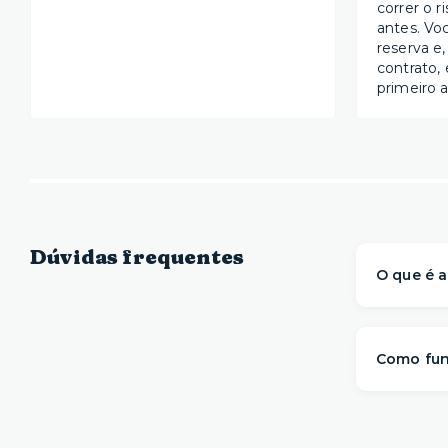
correr o r
antes. Vo
reserva e,
contrato, 
primeiro a
Dúvidas frequentes
O que é a
A Yuca é 
prontos 
Como fun
com mai
mudança.
A gente s
O process
com muito