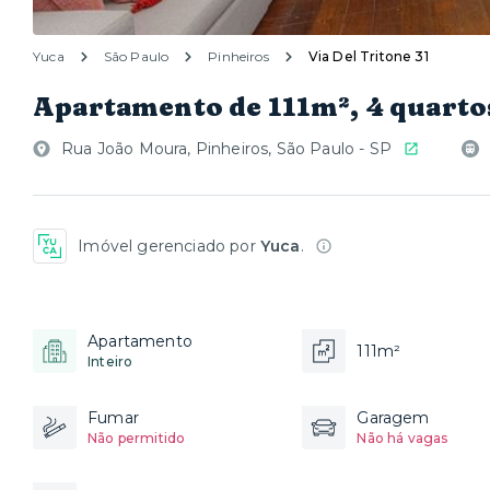
Yuca
São Paulo
Pinheiros
Via Del Tritone 31
Apartamento de 111m², 4 quarto
Rua João Moura, Pinheiros, São Paulo - SP
Imóvel gerenciado por
Yuca
.
Apartamento
111m²
Inteiro
Fumar
Garagem
Não permitido
Não há vagas