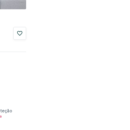
oteção
a