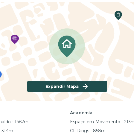
Expandir Mapa
Academia
rnaldo • 1462m
Espaço em Movimento • 213
• 314m
CF Rings • 858m