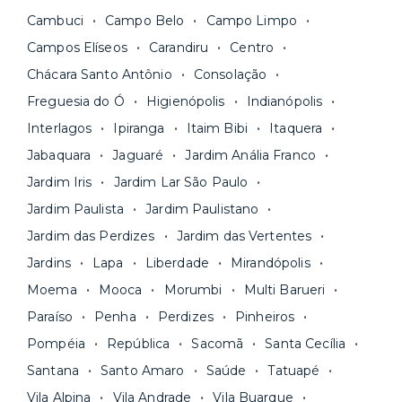
Fique de olho:
os preços costumam ser
água, gás, energia e, em alguns casos, até
Cambuci
Campo Belo
Campo Limpo
menores para períodos mais longos
. Você
internet.
Campos Elíseos
Carandiru
Centro
pode comparar os valores e escolher o prazo
Os moradores ainda contam com a facilidade de
ideal para o seu momento de vida na página das
Chácara Santo Antônio
Consolação
pagar todas as contas do mês junto com o
unidades.
Freguesia do Ó
Higienópolis
Indianópolis
aluguel, em um boleto único. Quer ainda mais
A melhor parte é que todo o
processo de
Interlagos
Ipiranga
Itaim Bibi
Itaquera
praticidade? Escolha uma unidade com serviços
locação é 100% digital
: você envia sua
inclusos e solicite suporte e manutenção para a
Jabaquara
Jaguaré
Jardim Anália Franco
documentação pelo site da Yuca e assina o
nossa equipe via app.
Jardim Iris
Jardim Lar São Paulo
contrato na tela do seu computador ou celular.
Seja uma mala ou um caminhão de mudança: é
Simples, seguro e sem burocracia!
Jardim Paulista
Jardim Paulistano
só levar as suas coisas e começar a morar.
Jardim das Perdizes
Jardim das Vertentes
Jardins
Lapa
Liberdade
Mirandópolis
Moema
Mooca
Morumbi
Multi Barueri
Paraíso
Penha
Perdizes
Pinheiros
Pompéia
República
Sacomã
Santa Cecília
Santana
Santo Amaro
Saúde
Tatuapé
Vila Alpina
Vila Andrade
Vila Buarque