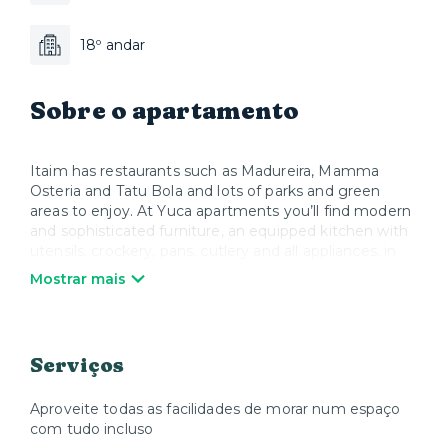
18º andar
Sobre o apartamento
Itaim has restaurants such as Madureira, Mamma
Osteria and Tatu Bola and lots of parks and green
areas to enjoy. At Yuca apartments you’ll find modern
and sophisticated furniture, an equipped kitchen with
utensils, crockery, pans, cutlery and all appliances, in
addition to Smart TV and Wi-Fi. When you wish to
Mostrar mais
relax, Yuca offers high-quality mattresses, bed linen
and towels. We take care of everything so that you
can enjoy your stay and feel at home.
Serviços
Aproveite todas as facilidades de morar num espaço
com tudo incluso