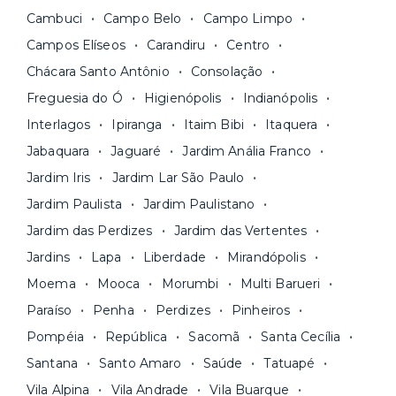
Fique de olho:
os preços costumam ser
água, gás, energia e, em alguns casos, até
Cambuci
Campo Belo
Campo Limpo
menores para períodos mais longos
. Você
internet.
Campos Elíseos
Carandiru
Centro
pode comparar os valores e escolher o prazo
Os moradores ainda contam com a facilidade de
ideal para o seu momento de vida na página das
Chácara Santo Antônio
Consolação
pagar todas as contas do mês junto com o
unidades.
Freguesia do Ó
Higienópolis
Indianópolis
aluguel, em um boleto único. Quer ainda mais
A melhor parte é que todo o
processo de
Interlagos
Ipiranga
Itaim Bibi
Itaquera
praticidade? Escolha uma unidade com serviços
locação é 100% digital
: você envia sua
inclusos e solicite suporte e manutenção para a
Jabaquara
Jaguaré
Jardim Anália Franco
documentação pelo site da Yuca e assina o
nossa equipe via app.
Jardim Iris
Jardim Lar São Paulo
contrato na tela do seu computador ou celular.
Seja uma mala ou um caminhão de mudança: é
Simples, seguro e sem burocracia!
Jardim Paulista
Jardim Paulistano
só levar as suas coisas e começar a morar.
Jardim das Perdizes
Jardim das Vertentes
Jardins
Lapa
Liberdade
Mirandópolis
Moema
Mooca
Morumbi
Multi Barueri
Paraíso
Penha
Perdizes
Pinheiros
Pompéia
República
Sacomã
Santa Cecília
Santana
Santo Amaro
Saúde
Tatuapé
Vila Alpina
Vila Andrade
Vila Buarque