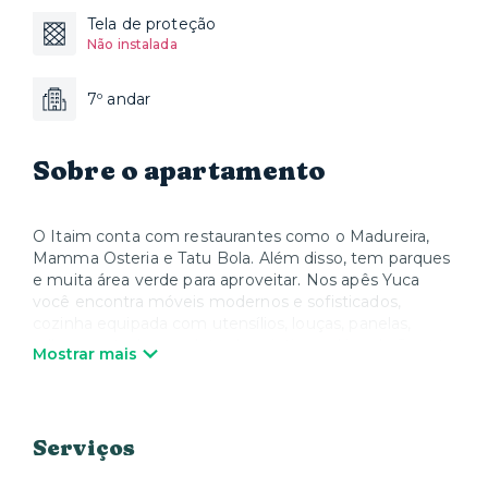
Tela de proteção
Não instalada
7º andar
Sobre o apartamento
O Itaim conta com restaurantes como o Madureira,
Mamma Osteria e Tatu Bola. Além disso, tem parques
e muita área verde para aproveitar. Nos apês Yuca
você encontra móveis modernos e sofisticados,
cozinha equipada com utensílios, louças, panelas,
talheres e todos os eletrodomésticos, além de Smart
Mostrar mais
TV e Wi-Fi. Quando quiser relaxar, a Yuca oferece
colchões, roupa de cama e toalhas de alta qualidade.
Nós cuidamos de tudo para que você possa desfrutar
sua estadia e se sentir em casa.
Serviços
*Parceria com lavanderia local com preços