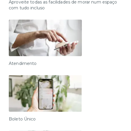
diferenciados
Aproveite todas as facilidades de morar num espaço
com tudo incluso
Atendimento
Boleto Único