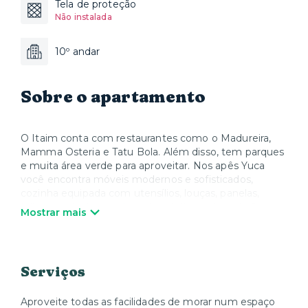
Tela de proteção
Não instalada
10º andar
Sobre o apartamento
O Itaim conta com restaurantes como o Madureira,
Mamma Osteria e Tatu Bola. Além disso, tem parques
e muita área verde para aproveitar. Nos apês Yuca
você encontra móveis modernos e sofisticados,
cozinha equipada com utensílios, louças, panelas,
talheres e todos os eletrodomésticos, além de Smart
Mostrar mais
TV e Wi-Fi. Quando quiser relaxar, a Yuca oferece
colchões, roupa de cama e toalhas de alta qualidade.
Nós cuidamos de tudo para que você possa desfrutar
sua estadia e se sentir em casa.
Serviços
Aproveite todas as facilidades de morar num espaço