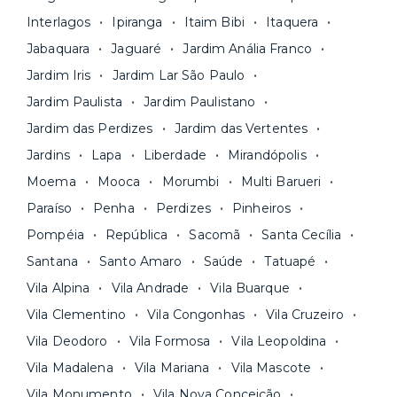
aluguel, em um boleto único. Quer ainda mais
A melhor parte é que todo o
processo de
Interlagos
Ipiranga
Itaim Bibi
Itaquera
praticidade? Escolha uma unidade com serviços
locação é 100% digital
: você envia sua
inclusos e solicite suporte e manutenção para a
Jabaquara
Jaguaré
Jardim Anália Franco
documentação pelo site da Yuca e assina o
nossa equipe via app.
Jardim Iris
Jardim Lar São Paulo
contrato na tela do seu computador ou celular.
Seja uma mala ou um caminhão de mudança: é
Simples, seguro e sem burocracia!
Jardim Paulista
Jardim Paulistano
só levar as suas coisas e começar a morar.
Jardim das Perdizes
Jardim das Vertentes
Jardins
Lapa
Liberdade
Mirandópolis
Moema
Mooca
Morumbi
Multi Barueri
Paraíso
Penha
Perdizes
Pinheiros
Pompéia
República
Sacomã
Santa Cecília
Santana
Santo Amaro
Saúde
Tatuapé
Vila Alpina
Vila Andrade
Vila Buarque
Vila Clementino
Vila Congonhas
Vila Cruzeiro
Vila Deodoro
Vila Formosa
Vila Leopoldina
Vila Madalena
Vila Mariana
Vila Mascote
Vila Monumento
Vila Nova Conceição