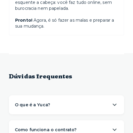
esquente a cabeça: você faz tudo online, sem
burocracia nem papelada.
Pronto!
Agora, é só fazer as malas e preparar a
sua mudança.
Dúvidas frequentes
O que é a Yuca?
A Yuca é a solução de moradia
referência na
locação de apartamentos prontos para
Como funciona o contrato?
morar
. Nós descomplicamos o aluguel para