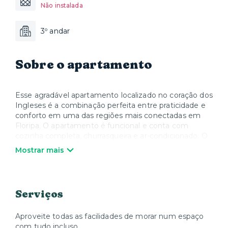
Não instalada
3º andar
Sobre o apartamento
Esse agradável apartamento localizado no coração dos
Ingleses é a combinação perfeita entre praticidade e
conforto em uma das regiões mais conectadas em
Floripa. O apartamento é funcional e conta com
cozinha completa, churrasqueira e ar-condicionado. O
prédio é moderno e possui piscina, academia e espaço
Mostrar mais
kids que você poderá desfrutar durante sua estadia.
Você estará a alguns metros da praia e com fácil
acesso a outras praias do norte da Ilha.
Serviços
Esse agradável apartamento localizado no coração dos
Ingleses é a combinação perfeita entre praticidade e
conforto em uma das regiões mais conectadas em
Aproveite todas as facilidades de morar num espaço
Floripa. O apartamento é funcional e conta com
com tudo incluso