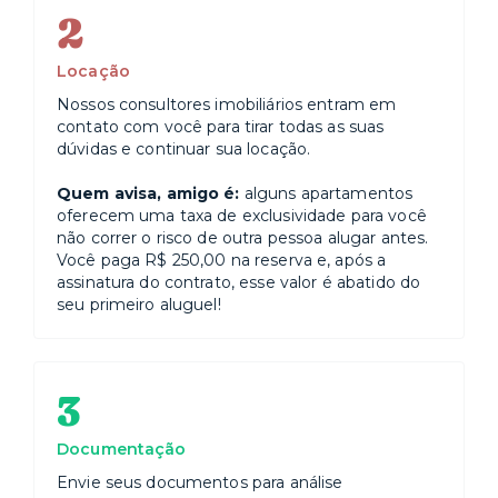
ENTRADA:
2
• Caso você esteja entrando após à meia noite,
interfone 90 para conseguir contato com a portaria,
Locação
caso ninguém atenda, espere um pouco e interfone
novamente.
Nossos consultores imobiliários entram em
• Identifique-se na portaria com o número e o bloco
contato com você para tirar todas as suas
do seu apartamento, após isso o porteiro irá verificar
dúvidas e continuar sua locação.
seu documento e realizará a sua liberação.
• Para chegar ao seu bloco, basta ir para a esquerda,
Quem avisa, amigo é:
alguns apartamentos
quando chegar na porta do mesmo, caso ela esteja
oferecem uma taxa de exclusividade para você
fechada, basta interfonar 90 para a portaria abrir a
não correr o risco de outra pessoa alugar antes.
porta.
Você paga R$ 250,00 na reserva e, após a
assinatura do contrato, esse valor é abatido do
DE CARRO:
seu primeiro aluguel!
• Estacione momentaneamente na frente do prédio e
realize o mesmo procedimento acima. Os porteiros
irão abrir e fechar o portão para você quando
necessário.
3
• Você pode usar qualquer vaga do bloco A.
Documentação
Envie seus documentos para análise