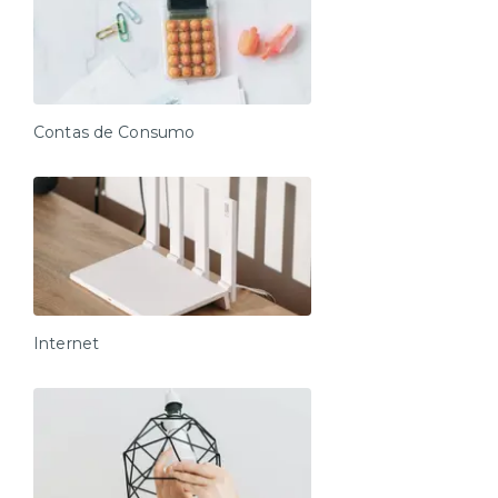
- Amenidades essenciais (cortesia na chegada, sem
reposição durante a estadia)
- WiFi de alta velocidade
- Toalhas limpas e enxoval completo (sem
troca/reposição durante a estadia)
Contas de Consumo
Amenidades do prédio:
Academia (uso livre, equipada com esteira, bicicleta
ergométrica, barra de alongamento, colchonete e
halteres)
Salão de jogos (Bloco B, 8h as 21h)
Quadra de futebol (uso livre)
Internet
Espaço Kids (uso livre)
*A lavanderia do prédio se encontra em manutenção.
*Salão de festas de uso exclusivo de moradores.
*A decoração e as amenidades dos apartamentos
podem ter variações como cafeteira (pó x cápsula),