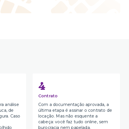
4
Contrato
a análise
Com a documentação aprovada, a
uca, de
última etapa é assinar o contrato de
gura. Caso
locação. Mas não esquente a
cabeça: você faz tudo online, sem
olhido
burocracia nem papelada.