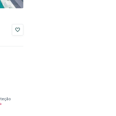
oteção
a