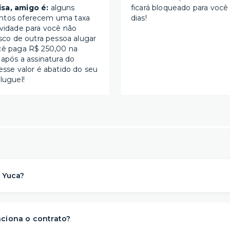
sa, amigo é:
alguns
ficará bloqueado para você
ntos oferecem uma taxa
dias!
ividade para você não
isco de outra pessoa alugar
cê paga R$ 250,00 na
 após a assinatura do
esse valor é abatido do seu
luguel!
 Yuca?
a solução de moradia
referência na locação de apartament
para morar
. Nós descomplicamos o aluguel para proporcionar 
ciona o contrato?
s
conveniência, conforto e flexibilidade
– e isso começa ant