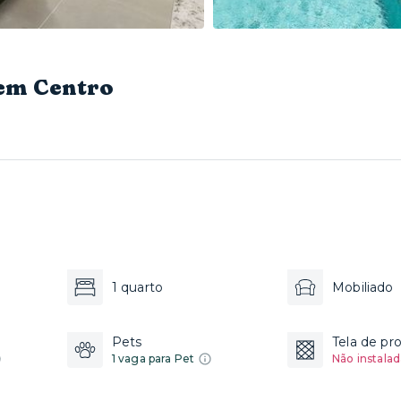
 em Centro
1 quarto
Mobiliado
Pets
Tela de pr
1 vaga para Pet
Não instalad