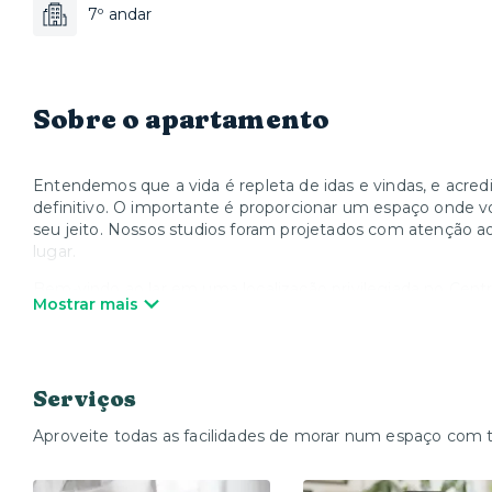
7º andar
Sobre o apartamento
Entendemos que a vida é repleta de idas e vindas, e acredi
definitivo. O importante é proporcionar um espaço onde voc
seu jeito. Nossos studios foram projetados com atenção ao
lugar.
Bem-vindo ao lar em uma localização privilegiada no Centro
Mostrar mais
praticidade e conforto em uma das regiões mais procuradas
condicionado.
Facilidades
Serviços
Auto Check-in Digital | Cozinha equipada | WiFi | Toalhas 
Aproveite todas as facilidades de morar num espaço com 
Recomendações
Esse prédio é gerenciado por portaria remota 24h e o método