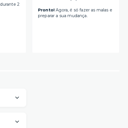
 durante 2
Pronto!
Agora, é só fazer as malas e
preparar a sua mudança.
os
um viver
es da sua