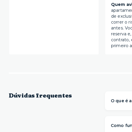
Quem avi
apartame
de exclus
correr o r
antes. Vo
reserva e,
contrato, 
primeiro a
Dúvidas frequentes
O que é a
A Yuca é 
prontos 
Como fun
com mai